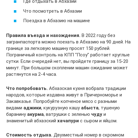
Где отдыхать в Абхазии
Что посмотреть в Абхазии
Поездка в Абхазию на машине
Правила въезда и нахождения.
В 2022 году без
загранпаспорта можно поехать в Абхазию на 90 дней. На
границе за легковую машину просят 150 рублей.
Пограничный контроль на КПП “Псоу” работает круглые
сутки. Если очередей нет, вы пройдете границу за 15-20
минут. При большом скоплении машин ожидание может
растянутся на 2-4 часа.
Что попробовать.
Абхазская кухня вобрала традиции
народов, которые издавна живут в Причерноморье и
Закавказье. Попробуйте копченое мясо с разными
видами
аджики
, кукурузную кашу
абыста
, тушеную
баранину
акурма
, ватрушки с зеленью
чуду
и
знаменитый абхазский
хачапури
с сыром и яйцом.
Стоимость отдыха.
Двухместный номер в скромном