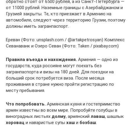
обратно стоят от 6500 рублей, а из Санкт-Петербурга —
от 11000 рублей. Наземные границы с Азербайджаном и
Грузией закрыты. Те, кто приезжает в Армению на
автомобиле, следуют через территорию Грузии, поэтому
должны иметь загранпаспорт.
Ереван (Фото: unsplash.com / @artakpetrosyan) Комплекс
Севанаванк и Озеро Севан (Фото: Taken / pixabay.com)
Правила въезда и нахождения.
Армения — одно из
государств, куда россияне могут поехать без
загранпаспорта и визы на 180 дней. Для поездки на
больший срок потребуется виза. После месяца
проживания в стране нужно пройти регистрацию по
месту пребывания.
Что попробовать.
Армянская кухня и гостеприимство
армян известны во всем мире. Попробуйте голубцы в
виноградных листьях
долму
, армянский
лаваш
, шашлык
хоровац
и наваристые супы
хаш
и
бозбаш
.