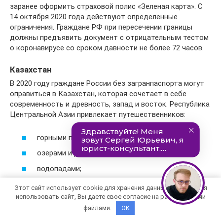
заранее оформить страховой полис «Зеленая карта». С
14 октября 2020 года действуют определенные
ограничения. Граждане РФ при пересечении границы
должны предъявить документ с отрицательным тестом
о коронавирусе со сроком давности не более 72 часов.
Казахстан
В 2020 году граждане России без загранпаспорта могут
оправиться в Казахстан, которая сочетает в себе
современность и древность, запад и восток. Республика
Центральной Азии привлекает путешественников:
горными пейзажами;
озерами и реками;
водопадами;
современной архитектурой;
Этот сайт использует cookie для хранения данных. Продолжая
использовать сайт, Вы даете свое согласие на работу с этими
едой;
файлами.
OK
горным туризмом и альпинизмом.