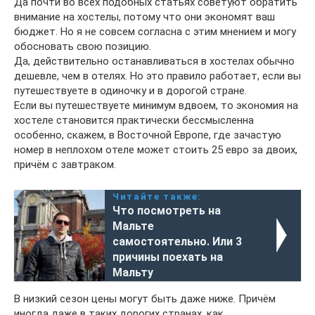
Да почти во всех подобных статьях советуют обратить
внимание на хостелы, потому что они экономят ваш
бюджет. Но я не совсем согласна с этим мнением и могу
обосновать свою позицию.
Да, действительно останавливаться в хостелах обычно
дешевле, чем в отелях. Но это правило работает, если вы
путешествуете в одиночку и в дорогой стране.
Если вы путешествуете минимум вдвоем, то экономия на
хостеле становится практически бессмысленна
особенно, скажем, в Восточной Европе, где зачастую
номер в неплохом отеле может стоить 25 евро за двоих,
причём с завтраком.
Читайте также:
Что посмотреть на
Мальте
самостоятельно. Или 3
причины поехать на
Мальту
В низкий сезон цены могут быть даже ниже. Причём
иногда даже в таких дорогих странах, как