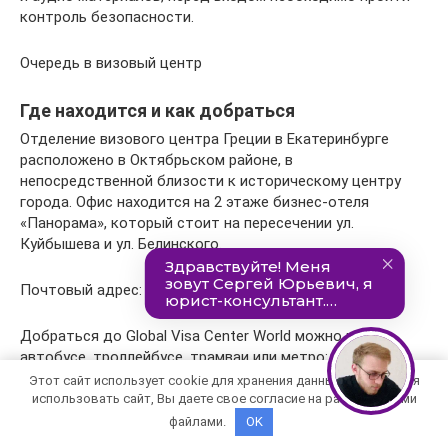
контроль безопасности.
Очередь в визовый центр
Где находится и как добраться
Отделение визового центра Греции в Екатеринбурге
расположено в Октябрьском районе, в
непосредственной близости к историческому центру
города. Офис находится на 2 этаже бизнес-отеля
«Панорама», который стоит на пересечении ул.
Куйбышева и ул. Белинского.
Почтовый адрес: 620026, ул. Куйбышева, д.44Д.
Добраться до Global Visa Center World можно на:
автобусе, троллейбусе, трамваи или метро:
Этот сайт использует cookie для хранения данных. Продолжая
использовать сайт, Вы даете свое согласие на работу с этими
Автобусные маршруты № 030, 1, 2,19 и 077 и
файлами.
OK
троллейбусы №№ 1, 5, 6, 9, 15,20 и 11
останавливаются рядом с бизнес-центром. От