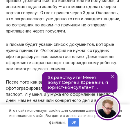
пришло. Дозвониться до исполнителя не получилось, и
знакомая подала жалобу — это можно сделать через
портал госуслуг. Ответ пришел через 3 дня. Оказалось,
что загранпаспорт уже давно готов и ожидает выдачи,
но сотрудник по каким-то причинам не отправил
приглашение через госуслуги.
В письме будет указан список документов, которые
нужно принести. Фотография не нужна: сотрудник
сфотографирует вас самостоятельно. Даже если вы
оформляете загранпаспорт новорожденному ребенку,
вам помогут сделать снимок.
После того как вы подали оригиналы документов и
сфотографировались, придет приглашение забрать
паспорт. И у меня, и у мужа его оформление заняло 7
дней. Нам не назначали конкретного дня и времени,
поэтому мы приходили и ждали в очереди.
Этот сайт использует cookie для хранения данных. Продолжая
использовать сайт, Вы даете свое согласие на работу с этими
Расскажу, как это происходит в Санкт-Петербурге . Я
файлами.
OK
пришла в Единый центр документов и взяла талон в