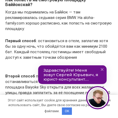
Баййокскай?
Когда мы поднимались на Баййок — там
рекламировалась седьмая серия BMW. На aloha-
family.com хорошо расписано, как попасть на смотровую
площадку:
Первый способ
: остановиться в отеле, заплатив хотя
бы за одну ночь, что обойдётся вам как минимум 2100
бат. Каждый постоялец гостиницы имеет свободный
доступ к заветным точкам обозрения
Второй способ
подходит даже тем, кто не хочет
останавливаться в недешёвом отеле. Смотровая
площадка Baiyoke Sky открыта для всех желающих с
улицы, правда заплатить за её посещение придётся 300
бат (с 10 до 18 часов) или 400 бат (с 18:00 до 22:30).
Этот сайт использует cookie для хранения данных. Продолжая
Оплата осуществляется на 1-м или 18-м этаже в
использовать сайт, Вы даете свое согласие на работу с этими
специальных кассах. Там же есть обмен валют.
файлами.
OK
Количество времени, проведённого вами на площадке