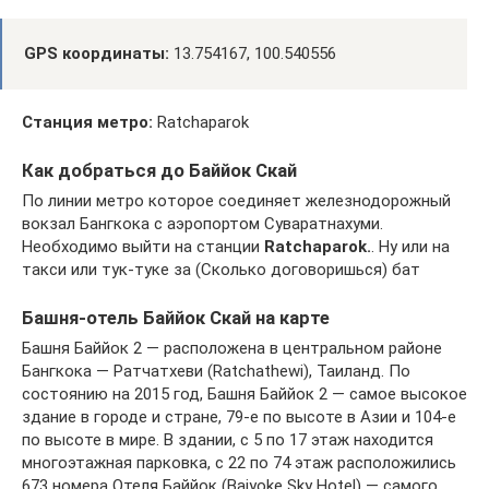
GPS координаты:
13.754167, 100.540556
Станция метро:
Ratchaparok
Как добраться до Баййок Скай
По линии метро которое соединяет железнодорожный
вокзал Бангкока с аэропортом Суваратнахуми.
Необходимо выйти на станции
Ratchaparok.
. Ну или на
такси или тук-туке за (Сколько договоришься) бат
Башня-отель Баййок Скай на карте
Башня Баййок 2 — расположена в центральном районе
Бангкока — Ратчатхеви (Ratchathewi), Таиланд. По
состоянию на 2015 год, Башня Баййок 2 — самое высокое
здание в городе и стране, 79-е по высоте в Азии и 104-е
по высоте в мире. В здании, с 5 по 17 этаж находится
многоэтажная парковка, с 22 по 74 этаж расположились
673 номера Отеля Баййок (Baiyoke Sky Hotel) — самого