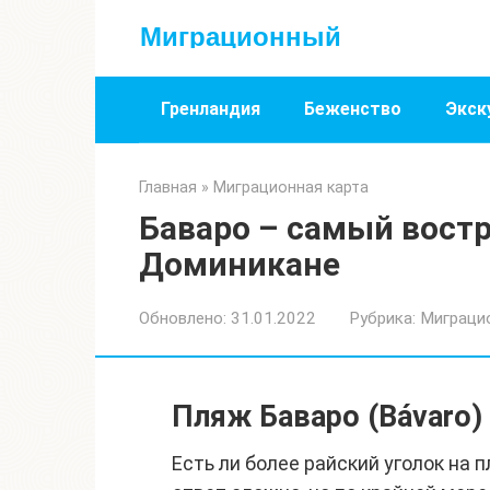
Перейти
Миграционный
к
контенту
Гренландия
Беженство
Экск
Главная
»
Миграционная карта
Баваро – самый вост
Доминикане
Обновлено:
31.01.2022
Рубрика:
Миграци
Пляж Баваро (Bávaro)
Есть ли более райский уголок на 