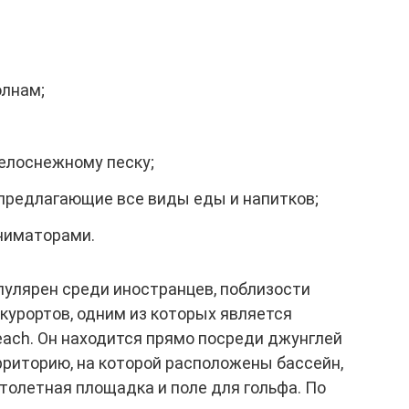
олнам;
белоснежному песку;
предлагающие все виды еды и напитков;
аниматорами.
опулярен среди иностранцев, поблизости
курортов, одним из которых является
each. Он находится прямо посреди джунглей
рриторию, на которой расположены бассейн,
ртолетная площадка и поле для гольфа. По