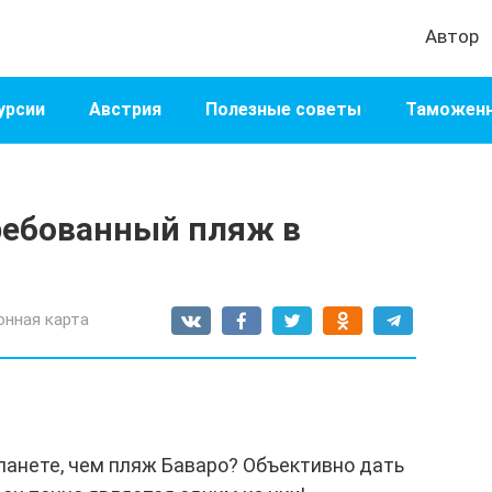
Автор
урсии
Австрия
Полезные советы
Таможенн
ребованный пляж в
онная карта
планете, чем пляж Баваро? Объективно дать