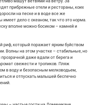
тливо машут ветвями на ветру. За
едят прибрежные отели и рестораны, коих
оросли на песке и в воде все же
ы имеет дело с океаном, так что это норма.
еску вполне можно босиком – камней и
й риф, который поражает ярким буйством
и. Волны на этом участке – стабильные, но
 прозрачной даже вдали от берега и
аромат свежести и тропиков. Пляж
ом в воду и безопасным мелководьем,
биться и отпускать малышей беспечно
ений.
уны – частые гости на Доминикане.