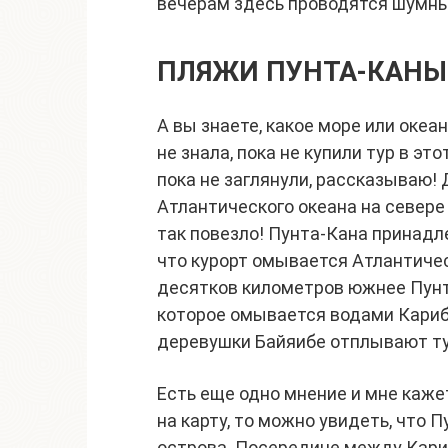
вечерам здесь проводятся шумны
ПЛЯЖИ ПУНТА-КАНЫ
А вы знаете, какое море или оке
не знала, пока не купили тур в это
пока не заглянули, рассказываю
Атлантического океана на севере
так повезло! Пунта-Кана принадл
что курорт омывается Атлантичес
десятков километров южнее Пунт
которое омывается водами Кариб
деревушки Байяибе отплывают ту
Есть еще одно мнение и мне каже
на карту, то можно увидеть, что 
острова. Посередине между Кари