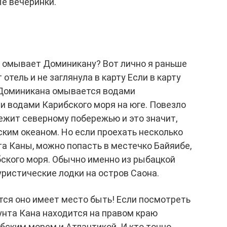
е вечеринки.
ан омывает Доминикану? Вот лично я раньше
т отель и не заглянула в карту Если в карту
! Доминикана омывается водами
 и водами Карибского моря на юге. Повезло
ежит северному побережью и это значит,
ким океаном. Но если проехать несколько
а Каны, можно попасть в местечко Байяибе,
ского моря. Обычно именно из рыбацкой
ристические лодки на остров Саона.
тся оно имеет место быть! Если посмотреть
Пунта Кана находится на правом краю
бским морем и Атлантикой. И кто точно