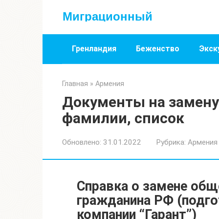
Перейти
Миграционный
к
контенту
Гренландия
Беженство
Экск
Главная
»
Армения
Документы на замену
фамилии, список
Обновлено:
31.01.2022
Рубрика:
Армения
Справка о замене общ
гражданина РФ (подг
компании “Гарант”)