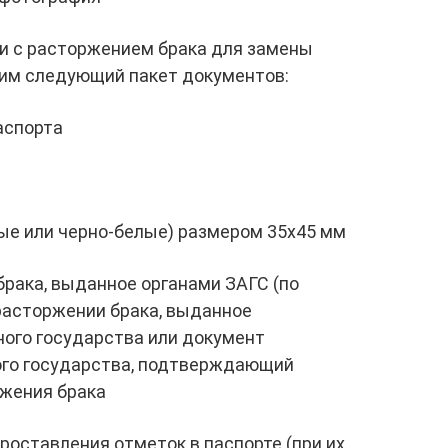
зи с расторжением брака для замены
им следующий пакет документов:
аспорта
ые или черно-белые) размером 35х45 мм
брака, выданное органами ЗАГС (по
расторжении брака, выданное
ого государства или документ
ого государства, подтверждающий
жения брака
роставления отметок в паспорте (при их