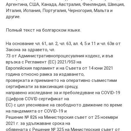
Аргентина, США, Канада, Австралия, Финляндия, Швеция,
Италия, Испания, Португалия, Черногория, Мальта и
другие.
Полный текст на болгарском языке.
На основание чл. 61, ал. 2, чл. 63, ал. 4, 5 и 11 и чл. 63в от
Закона за здравето, чл.
73 от Административнопроцесуалния кодекс, и във
връзка с Регламент (ЕС) 2021/953 на
Европейския парламент и на Съвета от 14 юни 2021
година относно рамка за издаването,
проверката и приемането на оперативно съвместими
сертификати за ваксинация срещу,
направено изследване за и преболедуване на COVID-19
(Цифров COVID сертификат на
ЕС) с цел улесняване на свободното движение по време
на пандемията от COVID-19 и
Решение № 826 на Министерския съвет от 25 ноември
2021 г. за удължаване срока на
обявената с Решение № 325 на Министерския съвет от