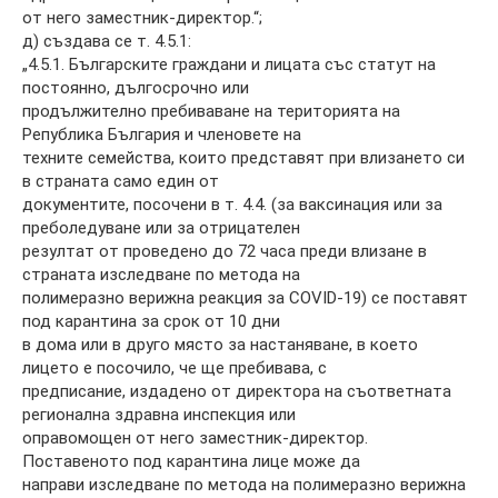
от него заместник-директор.“;
д) създава се т. 4.5.1:
„4.5.1. Българските граждани и лицата със статут на
постоянно, дългосрочно или
продължително пребиваване на територията на
Република България и членовете на
техните семейства, които представят при влизането си
в страната само един от
документите, посочени в т. 4.4. (за ваксинация или за
преболедуване или за отрицателен
резултат от проведено до 72 часа преди влизане в
страната изследване по метода на
полимеразно верижна реакция за COVID-19) се поставят
под карантина за срок от 10 дни
в дома или в друго място за настаняване, в което
лицето е посочило, че ще пребивава, с
предписание, издадено от директора на съответната
регионална здравна инспекция или
оправомощен от него заместник-директор.
Поставеното под карантина лице може да
направи изследване по метода на полимеразно верижна