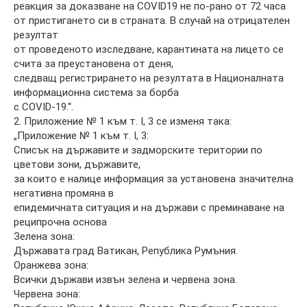
реакция за доказване на COVID19 не по-рано от 72 часа
от пристигането си в страната. В случай на отрицателен
резултат
от проведеното изследване, карантината на лицето се
счита за преустановена от деня,
следващ регистрирането на резултата в Националната
информационна система за борба
с COVID-19.“.
2. Приложение № 1 към т. I, 3 се изменя така:
„Приложение № 1 към т. I, 3:
Списък на държавите и задморските територии по
цветови зони, държавите,
за които е налице информация за установена значителна
негативна промяна в
епидемичната ситуация и на държави с преминаване на
реципрочна основа
Зелена зона:
Държавата град Ватикан, Република Румъния.
Оранжева зона:
Всички държави извън зелена и червена зона.
Червена зона: