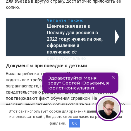
для въезда в другую страну, достаточно приложить ее
копию.
Читайте также:
Шенгенская виза в
Польшу для россиян в
2022 году: нужна ли она,
оформление и
получение её
самостоятельно
Документы при поездке с детьми
Виза на ребенка тоже нужна. Поэтому и на него нужно
подать все требуемые документы. Помимо
загранпаспорта, необходимо предъявить копию
свидетельства о рождении. Школьники и студенты
подтверждают факт обучения справкой. На
несовершеннолетнего собираются те же документы, что
и на взрослого.
Этот сайт использует cookie для хранения данных. Продолжая
использовать сайт, Вы даете свое согласие на работу с этими
файлами.
OK
Отдельно на юного путешественника заполняется
анкета. Подпись ставят родители, а с 14 лет ребенок