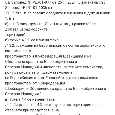
I. В Заповед № РД-01-977 от 26.11.2021 г., изменена със
Заповед № РД-01-1036 от
17.12.2021 г. се правят следните изменения и допълнения:
1. В т. I
а) в т. 3 след думите „Списъкът на държавите“ се
добавя „и задморските
територии“.
б) точка 4.3.2. се изменя така:
„4.3.2. граждани на Европейския съюз, на Европейското
икономическо
пространство и Конфедерация Швейцария и на
Обединено кралство Великобритания и
Северна Ирландия и членовете на техните семейства,
които пристигат от държава-членка
на Европейския съюз, Европейското икономическо
пространство, от Конфедерация
Швейцария и Обединеното кралство Великобритания и
Северна Ирландия;“;
в) точка 4.4 се изменя така:
„4.4. Лицата по т. 4.3. се допускат на територията на
страната при представяне на