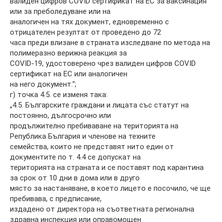
валиден цифров COVID сертификат на ЕС за ваксинация
или за преболедуване или на
аналогичен на тях документ, едновременно с
отрицателен резултат от проведено до 72
часа преди влизане в страната изследване по метода на
полимеразно верижна реакция за
COVID-19, удостоверено чрез валиден цифров COVID
сертификат на ЕС или аналогичен
на него документ.“;
г) точка 4.5. се изменя така:
„4.5. Българските граждани и лицата със статут на
постоянно, дългосрочно или
продължително пребиваване на територията на
Република България и членове на техните
семейства, които не представят нито един от
документите по т. 4.4 се допускат на
територията на страната и се поставят под карантина
за срок от 10 дни в дома или в друго
място за настаняване, в което лицето е посочило, че ще
пребивава, с предписание,
издадено от директора на съответната регионална
здравна инспекция или оправомощен