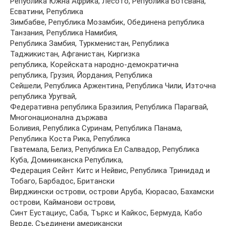
Република Южна Африка, Лесото, Република Ботсвана,
Есватини, Република
Зимбабве, Република Мозамбик, Обединена република
Танзания, Република Намибия,
Република Замбия, Туркменистан, Република
Таджикистан, Афганистан, Киргизка
република, Корейската народно-демократична
република, Грузия, Йордания, Република
Сейшели, Република Аржентина, Република Чили, Източна
република Уругвай,
Федеративна република Бразилия, Република Парагвай,
Многонационална държава
Боливия, Република Суринам, Република Панама,
Република Коста Рика, Република
Гватемала, Белиз, Република Ел Салвадор, Република
Куба, Доминиканска Република,
Федерация Сейнт Китс и Нейвис, Република Тринидад и
Тобаго, Барбадос, Британски
Вирджински острови, острови Аруба, Кюрасао, Бахамски
острови, Кайманови острови,
Синт Еустациус, Саба, Търкс и Кайкос, Бермуда, Кабо
Верде, Съединени американски