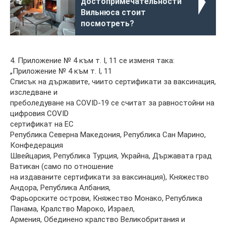
достопримечательности
Вильнюса стоит
посмотреть?
4. Приложение № 4 към т. I, 11 се изменя така:
„Приложение № 4 към т. I, 11
Списък на държавите, чиито сертификати за ваксинация,
изследване и
преболедуване на COVID-19 се считат за равностойни на
цифровия COVID
сертификат на ЕС
Република Северна Македония, Република Сан Марино,
Конфедерация
Швейцария, Република Турция, Украйна, Държавата град
Ватикан (само по отношение
на издаваните сертификати за ваксинация), Княжество
Андора, Република Албания,
Фарьорските острови, Княжество Монако, Република
Панама, Кралство Мароко, Израел,
Армения, Обединено кралство Великобритания и