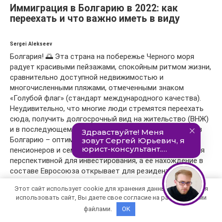
Иммиграция в Болгарию в 2022: как
переехать и что важно иметь в виду
Sergei Alekseev
Болгария! 🌅 Эта страна на побережье Черного моря
радует красивыми пейзажами, спокойным ритмом жизни,
сравнительно доступной недвижимостью и
многочисленными пляжами, отмеченными знаком
«Голубой флаг» (стандарт международного качества).
Неудивительно, что многие люди стремятся переехать
сюда, получить долгосрочный вид на жительство (ВНЖ)
и в последующем – болгарский паспорт. Иммиграция в
Болгарию – оптимальный вариант для жизни
пенсионеров и семей с детьми. Плюс страна считается
перспективной для инвестирования, а её нахождение в
составе Евросоюза открывает для резидентов и
граждан широкие возможности для путешествий.
Этот сайт использует cookie для хранения данных. Продолжая
использовать сайт, Вы даете свое согласие на работу с этими
Планируя переезд в Болгарию, важно изучить многие
файлами.
OK
тонкости. Эта статья – о способах иммигрировать,