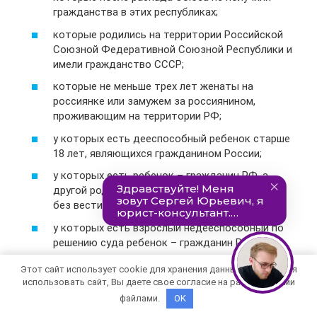
гражданства в этих республиках;
которые родились на территории Российской
Союзной Федеративной Союзной Республики и
имели гражданство СССР;
которые не меньше трех лет женаты на
россиянке или замужем за россиянином,
проживающим на территории РФ;
у которых есть дееспособный ребенок старше
18 лет, являющихся гражданином России;
у которых есть ребенок – гражданин РФ, а
другой родитель умер или признан пропавшим
без вести;
у которых есть взрослый недееспособный по
решению суда ребенок – гражданин РФ;
получившие после 2002 года профобразование по
Этот сайт использует cookie для хранения данных. Продолжая
основным в учреждении, которое имеет
использовать сайт, Вы даете свое согласие на работу с этими
государственную аккредитацию. И после
файлами.
OK
окончания учебного заведение уже как минимум