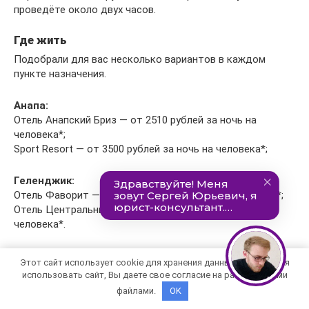
проведёте около двух часов.
Где жить
Подобрали для вас несколько вариантов в каждом
пункте назначения.
Анапа:
Отель Анапский Бриз — от 2510 рублей за ночь на
человека*;
Sport Resort — от 3500 рублей за ночь на человека*;
Геленджик:
Отель Фаворит — от 2800 рублей за ночь на человека*;
Отель Центральный — от 2800 рублей за ночь на
человека*.
Чем заняться
Этот сайт использует cookie для хранения данных. Продолжая
При мыслях о Чёрном море на ум сразу приходят Сочи и
использовать сайт, Вы даете свое согласие на работу с этими
Адлер — однако здесь с детьми может быть не слишком
файлами.
OK
комфортно. В окрестностях Сочи пляжи в основном