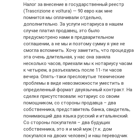
Налог за внесение в государственный реестр
(Trascrizione e voltura) — 90 евро как мне
помнится мы оплачивали отдельно,
дополнительно. За услуги нотариуса в нашем
случае платил продавец, это было
предусмотрено нами в предварительном
соглашении, а не мы и поэтому сумму я уже не
смогла вспомнить. Хочу заметить, что процедура
эта очень длительная, у нас она заняла
несколько часов, приехали мы к нотариусу часам
к четырем, а разъехались после 11-ти часов
вечера. Опять-таки пресловутые технические
проблемы в виде невозможности уместить в
определенный формат двуязычный контракт. На
сделке присутствовали: нотариус со своим
помощником, со стороны продавца – два
собственника, представитель банка, свидетель,
понимающий два языка русский и итальянский.
Со стороны покупателя – два будущих
собственника, это я и мой муж (т.к. дом
покупался на двоих человек) и наш переводчик