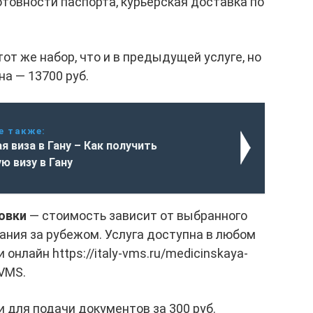
отовности паспорта, курьерская доставка по
от же набор, что и в предыдущей услуге, но
на — 13700 руб.
е также:
я виза в Гану – Как получить
ю визу в Гану
овки
— стоимость зависит от выбранного
ания за рубежом. Услуга доступна в любом
онлайн https://italy-vms.ru/medicinskaya-
 VMS.
 для подачи документов за 300 руб.