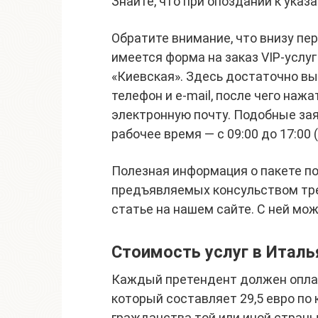
Знайте, что при опоздании к ука
Обратите внимание, что внизу пе
имеется форма на заказ VIP-услуг
«Киевская». Здесь достаточно вы
телефон и e-mail, после чего наж
электронную почту. Подобные за
рабочее время — с 09:00 до 17:00 (п
Полезная информация о пакете по
предъявляемых консульством тре
статье на нашем сайте. С ней мо
Стоимость услуг в Итал
Каждый претендент должен оплат
который составляет 29,5 евро по 
гражданства той или иной страны,