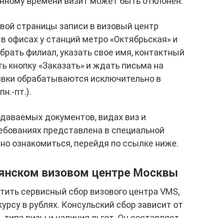
занному времени визит может быть отклонен.
рвой страницы записи в визовый центр
 в офисах у станций метро «Октябрьская» и
брать филиал, указать свое имя, контактный
ать кнопку «Заказать» и ждать письма на
явки обрабатываются исключительно в
н.-пт.).
даваемых документов, видах виз и
бованиях представлена в специальной
жно ознакомиться, перейдя по ссылке ниже.
ьянском визовом центре Москвы
ить сервисный сбор визового центра VMS,
курсу в рублях. Консульский сбор зависит от
 типа визы и наличия льгот. Он составляет