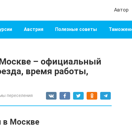
Автор
урсии
Австрия
Полезные советы
Таможенн
 Москве – официальный
оезда, время работы,
мы переселения
и в Москве