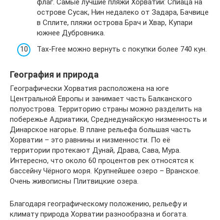
флаг. Самые лучшие пляжи Хорватии: Спиаца на
острове Сусак, Нин недалеко от Задара, Бачвице
в Сплите, пляжи острова Брач и Хвар, Купари
южнее Дубровника.
Tax-Free можно вернуть с покупки более 740 кун.
География и природа
Географически Хорватия расположена на юге
Центральной Европы и занимает часть Балканского
полуострова. Территорию страны можно разделить на
побережье Адриатики, Среднедунайскую низменность и
Динарское нагорье. В плане рельефа большая часть
Хорватии – это равнины и низменности. По её
территории протекают Дунай, Драва, Сава, Мура.
Интересно, что около 60 процентов рек относятся к
бассейну Чёрного моря. Крупнейшее озеро – Вранское.
Очень живописны Плитвицкие озера.
Благодаря географическому положению, рельефу и
климату природа Хорватии разнообразна и богата.