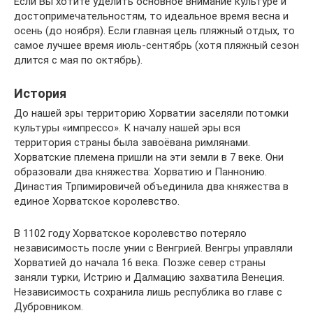
Если Вы хотите уделить основное внимание культуре и
достопримечательностям, то идеальное время весна и
осень (до ноября). Если главная цель пляжный отдых, то
самое лучшее время июль-сентябрь (хотя пляжный сезон
длится с мая по октябрь).
История
До нашей эры территорию Хорватии заселяли потомки
культуры «импрессо». К началу нашей эры вся
территория страны была завоёвана римлянами.
Хорватские племена пришли на эти земли в 7 веке. Они
образовали два княжества: Хорватию и Паннонию.
Династия Трпимировичей объединила два княжества в
единое Хорватское королевство.
В 1102 году Хорватское королевство потеряло
независимость после унии с Венгрией. Венгры управляли
Хорватией до начала 16 века. Позже север страны
заняли турки, Истрию и Далмацию захватила Венеция.
Независимость сохранила лишь республика во главе с
Дубровником.