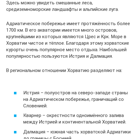
Здесь можно увидеть смешанные леса,
средиземноморские ландшафты и альпийские луга.
Адриатическое побережье имеет протяжённость более
1700 км. В его акватории имеется много островов,
крупнейшими из которых являются Црес и Крк. Море в
Хорватии чистое и тёплое. Благодаря этому хорватские
курорты очень популярное место отдыха. Наибольшей
популярностью пользуются Истрия и Далмация.
В региональном отношении Хорватию разделяют на:
Истрия – полуостров на северо-западе страны
на Адриатическом побережье, граничащий со
Словенией.
Кварнер – окрестности одноимённого залива
между Истрией и континентальной Хорватией.
Далмация – южная часть хорватской Адриатики
до границы с Боснией.