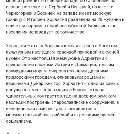
моря и граничит на северо-западе со Словенией, на
северо-востоке – с Сербией и Венгрией, на юге – с
Черногорией и Боснией, на западе имеет морскую
границу с Италией. Хорватия разделена на 20 жупаний и
является парламентской республикой. Большинство
населения исповедует католичество.
Хорватия – это небольшая южная страна с богатым
культурным наследием, красивой природой и вкусной
кухней. Это настоящая жемчужина Адриатики с
прекрасными пляжами Истрии и Далмации, тёплым
изумрудным морем, очаровательными древними
приморскими городами, оливковыми рощами и
вершинами Динарских гор. Хорватия – одно из самых
популярных мест для отдыха в Европе, страна
удивительных контрастов, где на древнем римском
наследии построены старославянские сооружения, а
венецианская архитектура сталкивается с
монументальной австрийской и строениями времён
социализма.