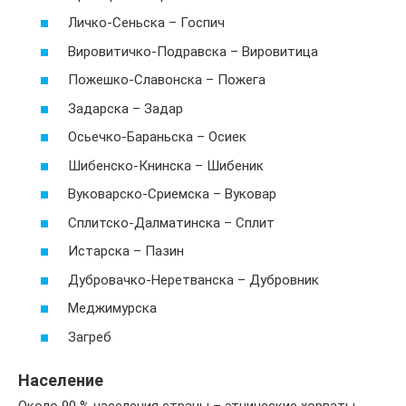
Личко-Сеньска – Госпич
Вировитичко-Подравска – Вировитица
Пожешко-Славонска – Пожега
Задарска – Задар
Осьечко-Бараньска – Осиек
Шибенско-Книнска – Шибеник
Вуковарско-Сриемска – Вуковар
Сплитско-Далматинска – Сплит
Истарска – Пазин
Дубровачко-Неретванска – Дубровник
Меджимурска
Загреб
Население
Около 90 % населения страны – этнические хорваты.