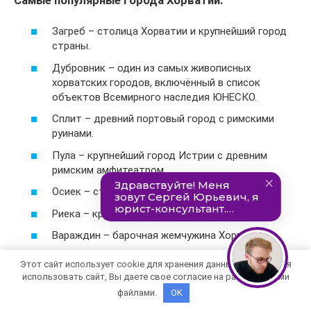
Самые популярные города Хорватии:
Загреб – столица Хорватии и крупнейший город
страны.
Дубровник – один из самых живописных
хорватских городов, включённый в список
объектов Всемирного наследия ЮНЕСКО.
Сплит – древний портовый город с римскими
руинами.
Пула – крупнейший город Истрии с древним
римским амфитеатром.
Осиек – столица Славонии.
Риека – крупнейший порт страны.
Вараждин – барочная жемчужина Хорватии.
Задар – один из красивейших городов Далмации.
Этот сайт использует cookie для хранения данных. Продолжая
использовать сайт, Вы даете свое согласие на работу с этими
Загреб – столица Хорватии
файлами.
OK