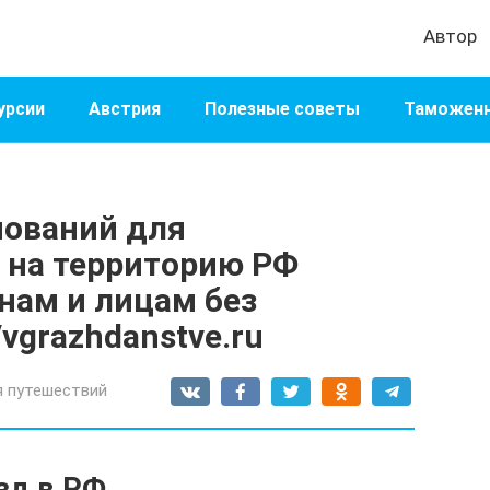
Автор
урсии
Австрия
Полезные советы
Таможенн
нований для
 на территорию РФ
ам и лицам без
/vgrazhdanstve.ru
я путешествий
зд в РФ