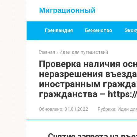
Перейти
Миграционный
к
контенту
Гренландия
Беженство
Экск
Главная
»
Идеи для путешествий
Проверка наличия ос
неразрешения въезда
иностранным граждан
гражданства – https:/
Обновлено:
31.01.2022
Рубрика:
Идеи дл
Снятие запрета на въе