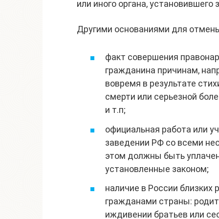
или иного органа, установившего 
Другими основаниями для отмены
факт совершения правонар
гражданина причинам, нап
вовремя в результате стих
смерти или серьезной бол
и т.п;
официальная работа или у
заведении РФ со всеми не
этом должны быть уплачены
установленные законом;
наличие в России близких 
гражданами страны: родите
иждивении братьев или сес