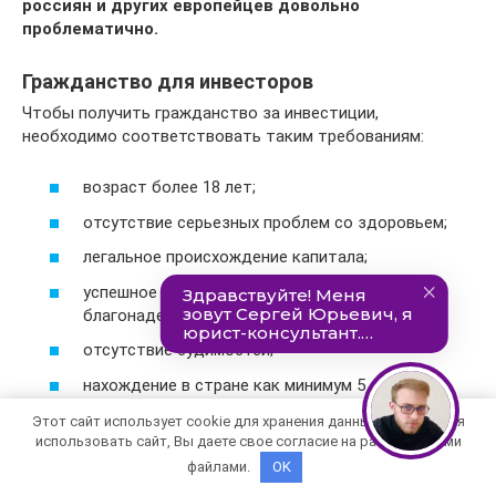
россиян и других европейцев довольно
проблематично.
Гражданство для инвесторов
Чтобы получить гражданство за инвестиции,
необходимо соответствовать таким требованиям:
возраст более 18 лет;
отсутствие серьезных проблем со здоровьем;
легальное происхождение капитала;
успешное прохождение теста на
благонадежность;
отсутствие судимостей;
нахождение в стране как минимум 5 дней за
пятилетний период.
Этот сайт использует cookie для хранения данных. Продолжая
использовать сайт, Вы даете свое согласие на работу с этими
В одной инвестиционной программе, помимо основного
файлами.
OK
инвестора, могут поучаствовать дети до 25 лет и