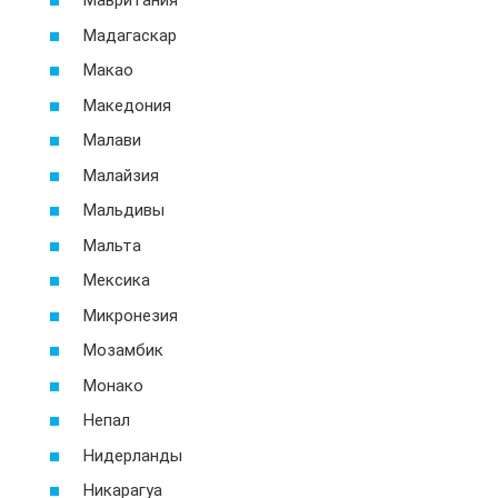
Мавритания
Мадагаскар
Макао
Македония
Малави
Малайзия
Мальдивы
Мальта
Мексика
Микронезия
Мозамбик
Монако
Непал
Нидерланды
Никарагуа