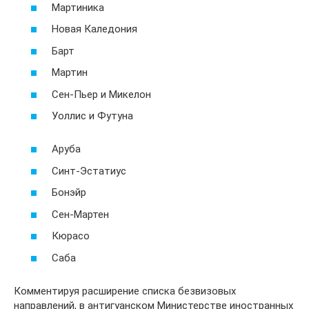
Мартиника
Новая Каледония
Барт
Мартин
Сен-Пьер и Микелон
Уоллис и Футуна
Аруба
Синт-Эстатиус
Бонэйр
Сен-Мартен
Кюрасо
Саба
Комментируя расширение списка безвизовых
направлений, в антигуанском Министерстве иностранных