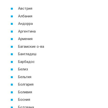
Австрия
Албания
Андорра
Аргентина
Армения
Багамские о-ва
Бангладеш
Барбадос
Белиз
Бельгия
Болгария
Боливия
Босния
Ботсвана