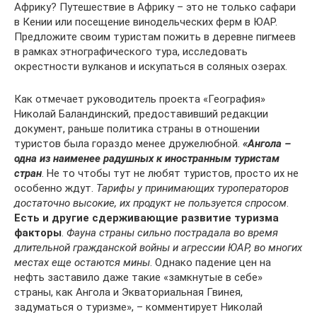
Африку? Путешествие в Африку – это не только сафари
в Кении или посещение винодельческих ферм в ЮАР.
Предложите своим туристам пожить в деревне пигмеев
в рамках этнографического тура, исследовать
окрестности вулканов и искупаться в соляных озерах.
Как отмечает руководитель проекта «География»
Николай Баландинский, предоставивший редакции
документ, раньше политика страны в отношении
туристов была гораздо менее дружелюбной.
«Ангола –
одна из наименее радушных к иностранным туристам
стран
. Не то чтобы тут не любят туристов, просто их не
особенно ждут.
Тарифы у принимающих туроператоров
достаточно высокие, их продукт не пользуется спросом
.
Есть и другие сдерживающие развитие туризма
факторы
.
Фауна страны сильно пострадала во время
длительной гражданской войны и агрессии ЮАР, во многих
местах еще остаются мины
. Однако падение цен на
нефть заставило даже такие «замкнутые в себе»
страны, как Ангола и Экваториальная Гвинея,
задуматься о туризме», – комментирует Николай