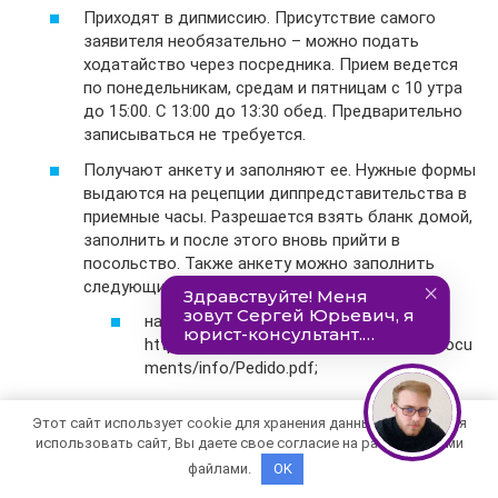
Приходят в дипмиссию. Присутствие самого
заявителя необязательно – можно подать
ходатайство через посредника. Прием ведется
по понедельникам, средам и пятницам с 10 утра
до 15:00. С 13:00 до 13:30 обед. Предварительно
записываться не требуется.
Получают анкету и заполняют ее. Нужные формы
выдаются на рецепции диппредставительства в
приемные часы. Разрешается взять бланк домой,
заполнить и после этого вновь прийти в
посольство. Также анкету можно заполнить
следующими способами:
на компьютере по ссылке
https://angolarussia.ru/images/stories/docu
ments/info/Pedido.pdf;
от руки
Этот сайт использует cookie для хранения данных. Продолжая
https://angolarussia.ru/images/stories/docu
использовать сайт, Вы даете свое согласие на работу с этими
ments/info/pedido-print.pdf (распечатать
файлами.
OK
и внести требуемые сведения).