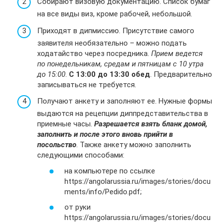
Собирают визовую документацию. Список бумаг
на все виды виз, кроме рабочей, небольшой.
Приходят в дипмиссию. Присутствие самого
заявителя необязательно – можно подать
ходатайство через посредника.
Прием ведется
по понедельникам, средам и пятницам с 10 утра
до 15:00
.
С 13:00 до 13:30 обед
. Предварительно
записываться не требуется.
Получают анкету и заполняют ее. Нужные формы
выдаются на рецепции диппредставительства в
приемные часы.
Разрешается взять бланк домой,
заполнить и после этого вновь прийти в
посольство
. Также анкету можно заполнить
следующими способами:
на компьютере по ссылке
https://angolarussia.ru/images/stories/docu
ments/info/Pedido.pdf;
от руки
https://angolarussia.ru/images/stories/docu