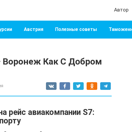
Автор
урсии
Австрия
Полезные советы
Таможенн
— Воронеж Как С Добром
ия
на рейс авиакомпании S7:
опорту