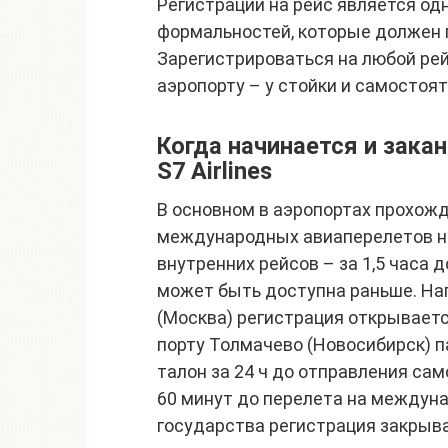
Регистрации на рейс является о
формальностей, которые должен 
Зарегистрироваться на любой рей
аэропорту – у стойки и самостоят
Когда начинается и зака
S7 Airlines
В основном в аэропортах прохож
международных авиаперелетов нач
внутренних рейсов – за 1,5 часа д
может быть доступна раньше. На
(Москва) регистрация открываетс
порту Толмачево (Новосибирск) 
талон за 24 ч до отправления са
60 минут до перелета на междун
государства регистрация закрыва