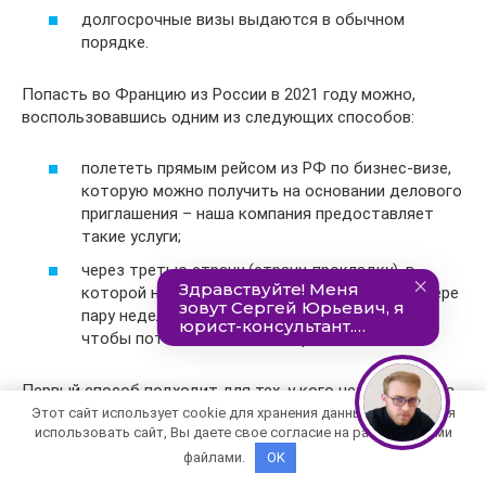
долгосрочные визы выдаются в обычном
порядке.
Попасть во Францию из России в 2021 году можно,
воспользовавшись одним из следующих способов:
полететь прямым рейсом из РФ по бизнес-визе,
которую можно получить на основании делового
приглашения – наша компания предоставляет
такие услуги;
через третью страну (страну-прокладку), в
которой нужно будет провести по меньшей мере
пару недель и получить COVID-сертификат ЕС,
чтобы потом полететь во Францию.
Первый способ подходит для тех, у кого нет времени на
перелеты и ожидания, к тому же можно неплохо
Этот сайт использует cookie для хранения данных. Продолжая
использовать сайт, Вы даете свое согласие на работу с этими
сэкономить средства.
файлами.
OK