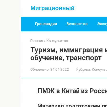
Перейти
Миграционный
к
контенту
Гренландия
Беженство
Экск
Главная
»
Консульство
Туризм, иммиграция и
обучение, транспорт
Обновлено:
31.01.2022
Рубрика:
Консуль
ПМЖ в Китай из Росс
Материал подготовлен п