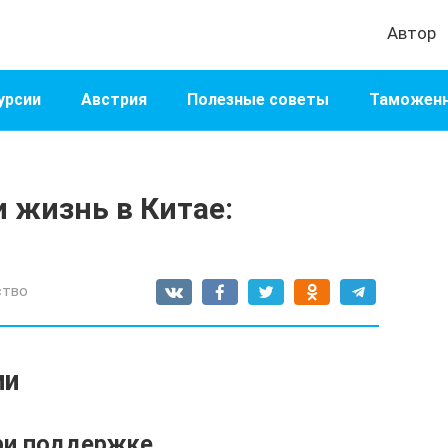
Автор
урсии
Австрия
Полезные советы
Таможенн
 жизнь в Китае:
ство
ии
ри поддержке