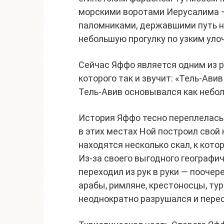
морскими воротами Иерусалима —
паломниками, державшими путь н
небольшую прогулку по узким уло
Сейчас Яффо является одним из р
которого так и звучит: «Тель-Авив
Тель-Авив основывался как небол
История Яффо тесно переплелась
в этих местах Ной построил свой к
находятся несколько скал, к кот
Из-за своего выгодного географ
переходил из рук в руки — поочер
арабы, римляне, крестоносцы, ту
неоднократно разрушался и пере