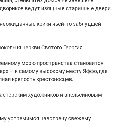
машин, стены этих домов не завешены
 двориков ведут изящные старинные двери.
неожиданные крики чьей-то заблудшей
локольня церкви Святого Георгия.
земному морю пространства становится
ерх — к самому высокому месту Яффо, где
пная крепость крестоносцев.
 мастерским художников и апельсиновым
тому устремимся навстречу свежему