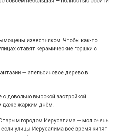
фо совсем небольшая — полностью обойти
вымощены известняком. Чтобы как-то
улицах ставят керамические горшки с
антазии — апельсиновое дерево в
е с довольно высокой застройкой
у даже жарким днём.
Старым городом Иерусалима — мол очень
о если улицы Иерусалима всё время кипят