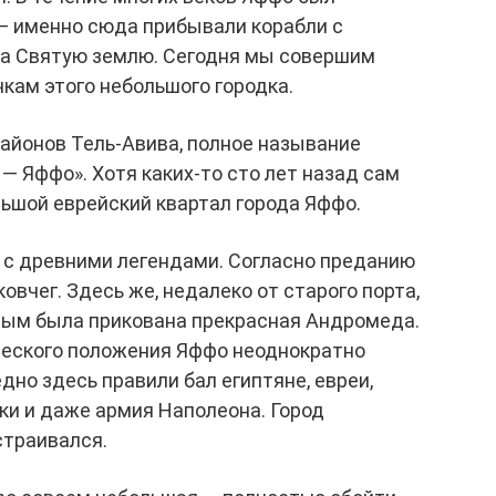
 именно сюда прибывали корабли с
а Святую землю. Сегодня мы совершим
чкам этого небольшого городка.
айонов Тель-Авива, полное называние
 — Яффо». Хотя каких-то сто лет назад сам
ьшой еврейский квартал города Яффо.
 с древними легендами. Согласно преданию
овчег. Здесь же, недалеко от старого порта,
орым была прикована прекрасная Андромеда.
ического положения Яффо неоднократно
едно здесь правили бал египтяне, евреи,
рки и даже армия Наполеона. Город
страивался.