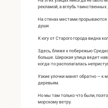
На этих улицах никогда не было 
рекламой, а вглубь таинственных
На стенах местами прорываются 
души.
К югу от Старого города видна ко
Здесь, ближе к побережью Среди
больше. Широкая улица ведет нав
когда-то располагалась непристу
Узкие улочки манят обратно — к
деревьям.
Но мы там только что были, поэ
морскому ветру.