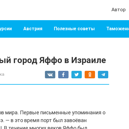
Автор
урсии
Австрия
Полезные советы
Таможенн
й город Яффо в Израиле
ка
ов мира. Первые письменные упоминания о
э. — в это время порт был завоёван
I. В течение многих веков Яффо был