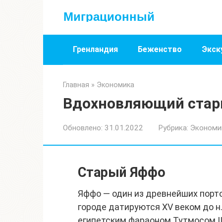
Перейти
Миграционный
к
контенту
Гренландия
Беженство
Экск
Главная
»
Экономика
Вдохновляющий стары
Обновлено:
31.01.2022
Рубрика:
Экономи
Старый Яффо
Яффо — один из древнейших порт
городе датируются XV веком до н.
египетским фараоном Тутмосом II