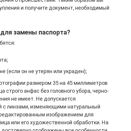
пления и получите документ, необходимый
 для замены паспорта?
бятся:
та;
е (если он не утерян или украден);
отографии размером 35 на 45 миллиметров
а строго анфас без головного убора, черно-
ния не имеет. Не допускается
й с линзами, изменяющими натуральный
отредактированным изображением для
ица или его художественной обработки. На
 достоверно отображены все особенности