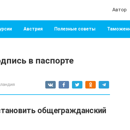
Автор
урсии
Австрия
Полезные советы
Таможенн
дпись в паспорте
еландия
сстановить общегражданский