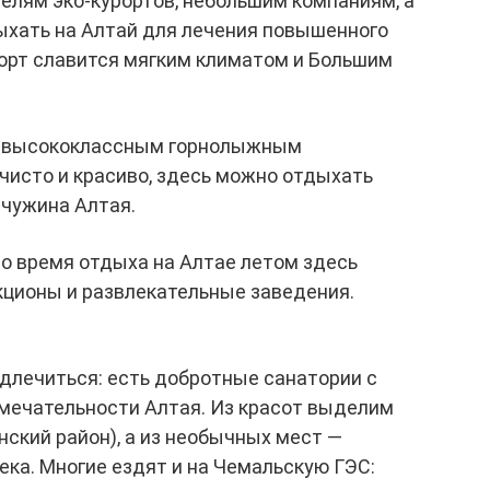
елям эко-курортов, небольшим компаниям, а
дыхать на Алтай для лечения повышенного
рорт славится мягким климатом и Большим
с высококлассным горнолыжным
 чисто и красиво, здесь можно отдыхать
мчужина Алтая.
во время отдыха на Алтае летом здесь
кционы и развлекательные заведения.
одлечиться: есть добротные санатории с
мечательности Алтая. Из красот выделим
ский район), а из необычных мест —
ека. Многие ездят и на Чемальскую ГЭС: