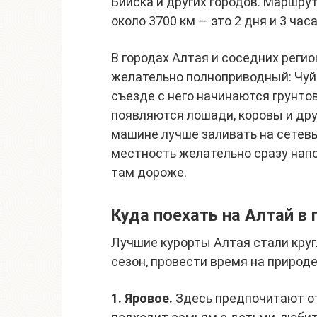
Бийска и других городов. Маршру
около 3700 км — это 2 дня и 3 час
В городах Алтая и соседних реги
желательно полноприводный: Чуйс
съезде с него начинаются грунтов
появляются лошади, коровы и дру
машине лучше заливать на сетевы
местность желательно сразу напо
там дороже.
Куда поехать на Алтай в 
Лучшие курорты Алтая стали кру
сезон, провести время на природе
1. Яровое.
Здесь предпочитают от