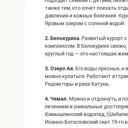
подходит семьям с детьми, любит
также тем, кто хочет поехать от
давления и кожных болезней. Ку
Яровым озером с соленой водой.
2. Белокуриха.
Развитый курорт 
комплексом. В Белокурихе свежо,
круглый год — это настоящая же
3. Озеро Ая.
Его воды пресные, и 
можно купаться. Работают аттра
Рядом горы и река Катунь.
4. Чемал.
Можно и отдохнуть, и п
лечением и уникальные достопри
Камышлинский водопад, (Шебалин
Иоанно-Богословский скит 19-го в