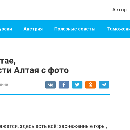
Автор
урсии
Австрия
Полезные советы
Таможенн
тае,
ти Алтая с фото
ание
ажется, здесь есть всё: заснеженные горы,