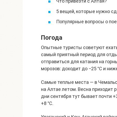
Что привезти с Алтая?
5 вещей, которые нужно сд
Популярные вопросы о пое
Погода
Опытные туристы советуют ехать 
самый приятный период для отды
отправиться для катания на горны
морозов: доходит до −25 °C и ниж
Самые теплые места — в Чемальс
на Алтае летом. Весна приходит р
дни сентября тут бывает почти +3
+8 °C.
Улаганский и Кош-Агачский райо