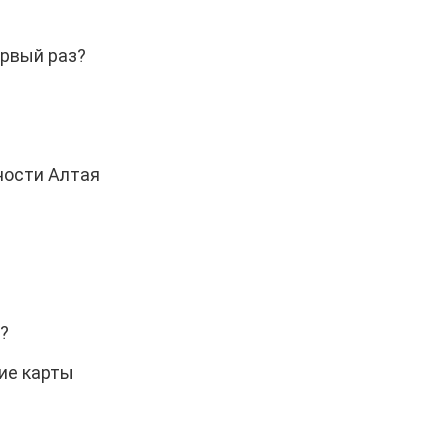
ервый раз?
ности Алтая
?
кие карты