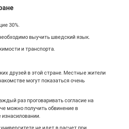
ране
щие 30%.
необходимо выучить шведский язык.
имости и транспорта.
ких друзей в этой стране. Местные жители
накомстве могут показаться очень
аждый раз проговаривать согласие на
аче можно получить обвинение в
е изнасиловании.
университете не идет в расчет при