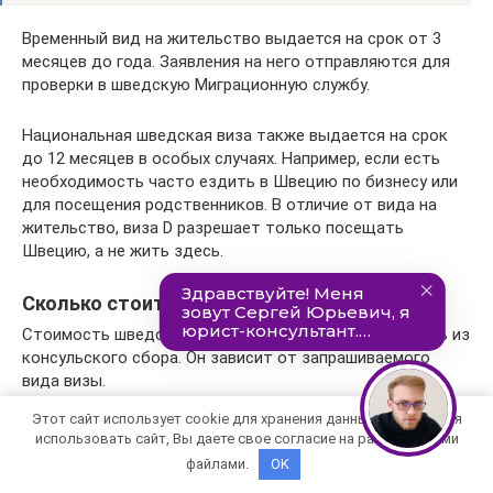
Временный вид на жительство выдается на срок от 3
месяцев до года. Заявления на него отправляются для
проверки в шведскую Миграционную службу.
Национальная шведская виза также выдается на срок
до 12 месяцев в особых случаях. Например, если есть
необходимость часто ездить в Швецию по бизнесу или
для посещения родственников. В отличие от вида на
жительство, виза D разрешает только посещать
Швецию, а не жить здесь.
Сколько стоит виза в Швецию в 2022 году
Стоимость шведской визы состоит в первую очередь из
консульского сбора. Он зависит от запрашиваемого
вида визы.
Этот сайт использует cookie для хранения данных. Продолжая
Консульский сбор шведского посольства для россиян
использовать сайт, Вы даете свое согласие на работу с этими
составляет на 01.01.2018:
файлами.
OK