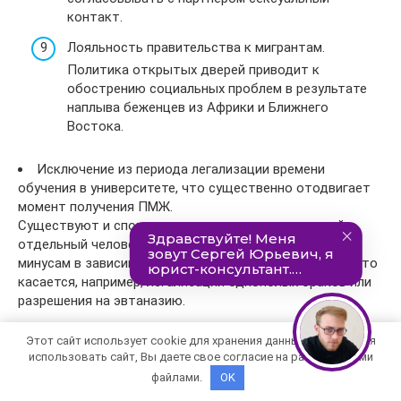
контакт.
Лояльность правительства к мигрантам.
Политика открытых дверей приводит к
обострению социальных проблем в результате
наплыва беженцев из Африки и Ближнего
Востока.
Исключение из периода легализации времени
обучения в университете, что существенно отодвигает
момент получения ПМЖ.
Существуют и спорные моменты, которые каждый
отдельный человек может причислить к плюсам или
минусам в зависимости от собственных убеждений. Это
касается, например, легализации однополых браков или
разрешения на эвтаназию.
Способы переезда в Швецию из России
Этот сайт использует cookie для хранения данных. Продолжая
использовать сайт, Вы даете свое согласие на работу с этими
файлами.
OK
Действующее законодательство предусматривает