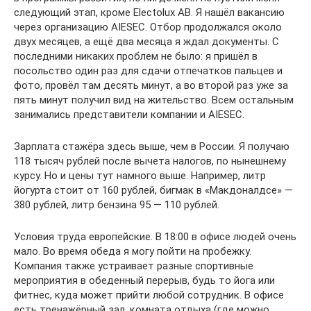
следующий этап, кроме Electolux AB. Я нашёл вакансию
через организацию AIESEC. Отбор продолжался около
двух месяцев, а ещё два месяца я ждал документы. С
последними никаких проблем не было: я пришёл в
посольство один раз для сдачи отпечатков пальцев и
фото, провёл там десять минут, а во второй раз уже за
пять минут получил вид на жительство. Всем остальным
занимались представители компании и AIESEC.
Зарплата стажёра здесь выше, чем в России. Я получаю
118 тысяч рублей после вычета налогов, по нынешнему
курсу. Но и цены тут намного выше. Например, литр
йогурта стоит от 160 рублей, бигмак в «Макдоналдсе» —
380 рублей, литр бензина 95 — 110 рублей.
Условия труда европейские. В 18:00 в офисе людей очень
мало. Во время обеда я могу пойти на пробежку.
Компания также устраивает разные спортивные
мероприятия в обеденный перерыв, будь то йога или
фитнес, куда может прийти любой сотрудник. В офисе
есть тренажёрный зал, комната отдыха (где можно