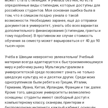
может стать стипендия. Я училась без неё, но есть
определённые виды стипендии, которые доступны для
российских студентов. Моя основная ошибка была в
том, что я слишком поздно узнала о такой
возможности. Необходимо заранее, ещё до отправки
документов в университет, узнать обо всех вариантах
дополнительного финансирования (стипендии, гранты и
тому подобное). В противном же случае стоимость
обучения за семестр может варьироваться от 40 до 90
тысяч крон.
Учёба в Швеции невероятно увлекательна! Учебный
материал всегда адаптируется к быстроизменяющемуся
миру и рабочему рынку. Мультикультурализм в
университетской среде позволяет узнать не только
шведскую культуру, но и десятки других. Среди моих
одногруппников были ребята из Греции, Италии,
Германии, Ирана, Китая, Ирландии, Франции и так далее.
Кроме того, шведские университеты великолепно
оснащены: студенты имеют свободный доступ к
компьютерному классу, сканерам, принтерам и
беспроводному интернету, каждый кабинет оснащён