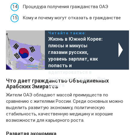
Процедура получения гражданства ОАЭ
Кому и почему могут отказать в гражданстве
Читайте также:
Жизнь в Южной Корее:
плюсы и минусы
глазами русских,
уровень зарплат, как
попасть и
адаптироваться в
азиатскую страну — Вне
Что дает гражданство Объединенных
берега
Арабских Эмиратов
Жители ОАЭ обладают массой преимуществ по
сравнению с жителями России. Среди основных можно
выделить развитую экономику, политическую
стабильность, качественную медицину и хорошие
возможности для карьерного роста.
Развитая экономика