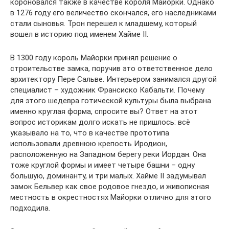
короновался также в качестве короля Майорки. Однако
в 1276 году его величество скончался, его наследниками
стали сыновья. Трон перешел к младшему, который
вошел в историю под именем Хайме II.
В 1300 году король Майорки принял решение о
строительстве замка, поручив это ответственное дело
архитектору Пере Сальве. Интерьером занимался другой
специалист – художник Франсиско Кабальти. Почему
для этого шедевра готической культуры была выбрана
именно круглая форма, спросите вы? Ответ на этот
вопрос историкам долго искать не пришлось: всё
указывало на то, что в качестве прототипа
использовали древнюю крепость Иродион,
расположенную на Западном берегу реки Иордан. Она
тоже круглой формы и имеет четыре башни – одну
большую, доминанту, и три малых. Хайме II задумывал
замок Бельвер как свое родовое гнездо, и живописная
местность в окрестностях Майорки отлично для этого
подходила.