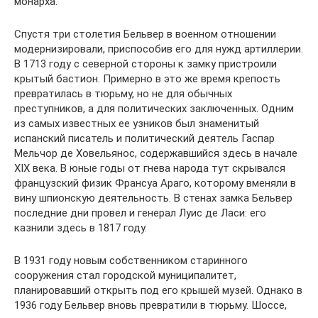
монарха.
Спустя три столетия Бельвер в военном отношении
модернизировали, приспособив его для нужд артиллерии.
В 1713 году с северной стороны к замку пристроили
крытый бастион. Примерно в это же время крепость
превратилась в тюрьму, но не для обычных
преступников, а для политических заключенных. Одним
из самых известных ее узников был знаменитый
испанский писатель и политический деятель Гаспар
Мельчор де Ховельянос, содержавшийся здесь в начале
XIX века. В юные годы от гнева народа тут скрывался
французский физик Франсуа Араго, которому вменяли в
вину шпионскую деятельность. В стенах замка Бельвер
последние дни провел и генерал Луис де Ласи: его
казнили здесь в 1817 году.
В 1931 году новым собственником старинного
сооружения стал городской муниципалитет,
планировавший открыть под его крышей музей. Однако в
1936 году Бельвер вновь превратили в тюрьму. Шоссе,