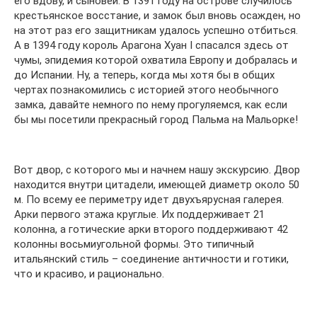
его вдову, и сыновей. В 1391 году на острове случилось
крестьянское восстание, и замок был вновь осажден, но
на этот раз его защитникам удалось успешно отбиться.
А в 1394 году король Арагона Хуан I спасался здесь от
чумы, эпидемия которой охватила Европу и добралась и
до Испании. Ну, а теперь, когда мы хотя бы в общих
чертах познакомились с историей этого необычного
замка, давайте немного по нему прогуляемся, как если
бы мы посетили прекрасный город Пальма на Мальорке!
Вот двор, с которого мы и начнем нашу экскурсию. Двор
находится внутри цитадели, имеющей диаметр около 50
м. По всему ее периметру идет двухъярусная галерея.
Арки первого этажа круглые. Их поддерживает 21
колонна, а готические арки второго поддерживают 42
колонны восьмиугольной формы. Это типичный
итальянский стиль – соединение античности и готики,
что и красиво, и рационально.