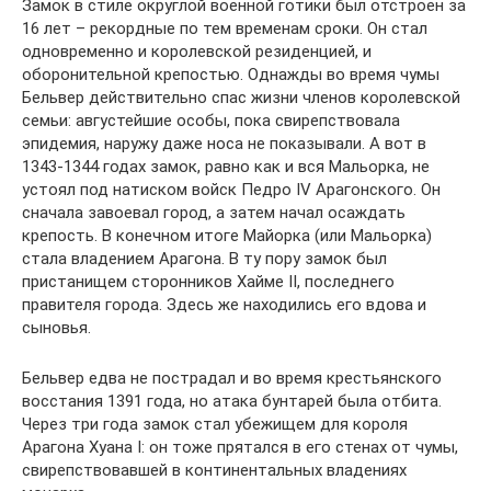
Замок в стиле округлой военной готики был отстроен за
16 лет – рекордные по тем временам сроки. Он стал
одновременно и королевской резиденцией, и
оборонительной крепостью. Однажды во время чумы
Бельвер действительно спас жизни членов королевской
семьи: августейшие особы, пока свирепствовала
эпидемия, наружу даже носа не показывали. А вот в
1343-1344 годах замок, равно как и вся Мальорка, не
устоял под натиском войск Педро IV Арагонского. Он
сначала завоевал город, а затем начал осаждать
крепость. В конечном итоге Майорка (или Мальорка)
стала владением Арагона. В ту пору замок был
пристанищем сторонников Хайме II, последнего
правителя города. Здесь же находились его вдова и
сыновья.
Бельвер едва не пострадал и во время крестьянского
восстания 1391 года, но атака бунтарей была отбита.
Через три года замок стал убежищем для короля
Арагона Хуана I: он тоже прятался в его стенах от чумы,
свирепствовавшей в континентальных владениях