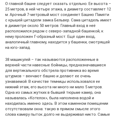
О главной башне следует сказать отдельно. Ее высота –
25 метров, в ней четыре этажа, а диаметр составляет 12
м. Арочный 7-метровый мост соединяет Башню Памяти
с крышей цитадели замка Бельвер. Сама цитадель имеет
в диаметре около 50 метров. Главный вход в неё
расположился рядом с северо-западной башенкой, к
нему проложен Г-образный мост. Ещё один вход,
аналогичный главному, находится у башенки, смотрящей
на юго-запад.
38 машикулей – так называются расположенные в
верхней части навесные бойницы, предназначавшиеся
для вертикального обстрела противника во время
штурмов – венчают башню и делают ее очень
узнаваемой. В качестве темницы использовался ее
нижний этаж, его высота ни много ни мало 5 метров.
Одна из самых жутких в бывшей тюрьме камер, она
называлась «Котелок», была наполнена водой и
находилась именно здесь. В этом каменном помещении
отсутствовали окна: такую в прямом смысле этого
слова камеру пыток долго не выдерживал никто. Самые