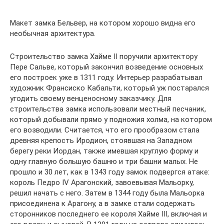
Макет замка Бельвер, на котором хорошо видна его
необычная архитектура.
Строительство замка Хайме II поручили архитектору
Пере Сальве, который закончил возведение основных
его построек уже в 1311 году. Интерьер разрабатывал
художник Франсиско Кабальти, который уж постарался
угодить своему венценосному заказчику. Для
строительства замка использовали местный песчаник,
который добывали прямо у подножия холма, на котором
его возводили. Считается, что его прообразом стала
древняя крепость Иродион, стоявшая на Западном
берегу реки Иордан, также имевшая круглую форму и
одну главную большую башню и три башни малых. Не
прошло и 30 лет, как в 1343 году замок подвергся атаке:
король Педро IV Арагонский, завоевывая Мальорку,
решил начать с него. Затем в 1344 году была Мальорка
присоединена к Арагону, а в замке стали содержать
сторонников последнего ее короля Хайме III, включая и