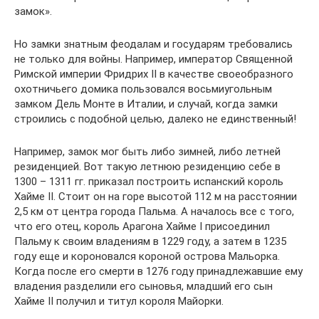
замок».
Но замки знатным феодалам и государям требовались
не только для войны. Например, император Священной
Римской империи Фридрих II в качестве своеобразного
охотничьего домика пользовался восьмиугольным
замком Дель Монте в Италии, и случай, когда замки
строились с подобной целью, далеко не единственный!
Например, замок мог быть либо зимней, либо летней
резиденцией. Вот такую летнюю резиденцию себе в
1300 – 1311 гг. приказал построить испанский король
Хайме II. Стоит он на горе высотой 112 м на расстоянии
2,5 км от центра города Пальма. А началось все с того,
что его отец, король Арагона Хайме I присоединил
Пальму к своим владениям в 1229 году, а затем в 1235
году еще и короновался короной острова Мальорка.
Когда после его смерти в 1276 году принадлежавшие ему
владения разделили его сыновья, младший его сын
Хайме II получил и титул короля Майорки.