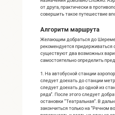
назначения довольно сложно. Аэ
от друга, практически в противо
совершить такое путешествие вп
Алгоритм маршрута
Желающим добраться до Шеремет
рекомендуется придерживаться с
существуют два возможных вари
самостоятельно определить пре
1. На автобусной станции аэропор
следует доехать до станции метр
следует доехать до одной из стан
ряда”. После этого следует добр
остановки “Театральная”. В дал
закончиться только на “Речном во