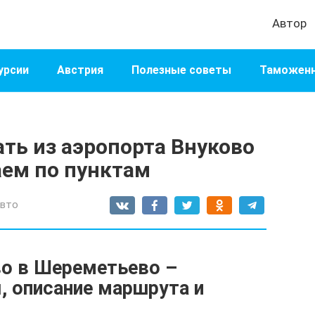
Автор
урсии
Австрия
Полезные советы
Таможенн
ать из аэропорта Внуково
аем по пунктам
авто
во в Шереметьево –
, описание маршрута и