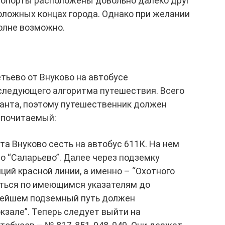
ропорты расположены довольно далеко друг
положных концах города. Однако при желании
олне возможно.
ьево от Внуково на автобусе
ледующего алгоритма путешествия. Всего
анта, поэтому путешественник должен
дпочитаемый:
та Внуково сесть на автобус 611К. На нем
о “Саларьево”. Далее через подземку
ций красной линии, а именно – “Охотного
аться по имеющимся указателям до
ьнейшем подземный путь должен
кзале”. Теперь следует выйти на