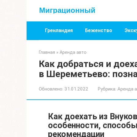
Перейти
Миграционный
к
контенту
Гренландия
Беженство
Экск
Главная
»
Аренда авто
Как добраться и доех
в Шереметьево: позн
Обновлено:
31.01.2022
Рубрика:
Аренда 
Как доехать из Внуко
особенности, способы
рекомендации