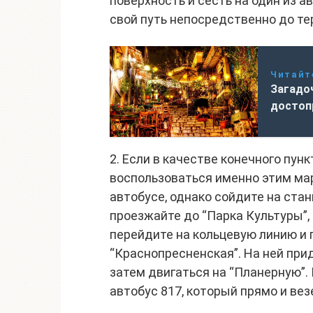
поверхность и сесть на один из ав
свой путь непосредственно до т
Читайт
Загадо
достоп
2. Если в качестве конечного пунк
воспользоваться именно этим ма
автобусе, однако сойдите на стан
проезжайте до “Парка Культуры”,
перейдите на кольцевую линию и
“Краснопресненская”. На ней прид
затем двигаться на “Планерную”. 
автобус 817, который прямо и ве