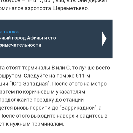
тобусов – № 817, 851, 948, 949. Они держат
ерминалов аэропорта Шереметьево.
е также:
чный город Афины и его
римечательности
та стоят терминалы B или С, то лучше всего
ршрутом. Следуйте на том же 611-м
ции “Юго-Западная”. После этого на метро
 затем по коричневым указателям
 продолжайте поездку до станции
ется вновь перейти до “Баррикадной”, а
После этого выходите наверх и садитесь в
зет к нужным терминалам.