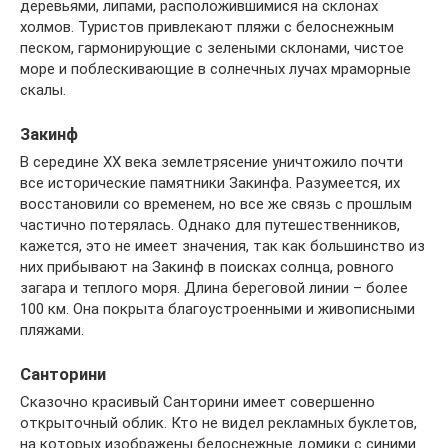
деревьями, липами, расположившимися на склонах
холмов. Туристов привлекают пляжи с белоснежным
песком, гармонирующие с зелеными склонами, чистое
море и поблескивающие в солнечных лучах мраморные
скалы.
Закинф
В середине XX века землетрясение уничтожило почти
все исторические памятники Закинфа. Разумеется, их
восстановили со временем, но все же связь с прошлым
частично потерялась. Однако для путешественников,
кажется, это не имеет значения, так как большинство из
них прибывают на Закинф в поисках солнца, ровного
загара и теплого моря. Длина береговой линии – более
100 км. Она покрыта благоустроенными и живописными
пляжами.
Санторини
Сказочно красивый Санторини имеет совершенно
открыточный облик. Кто не видел рекламных буклетов,
на которых изображены белоснежные домики с синими