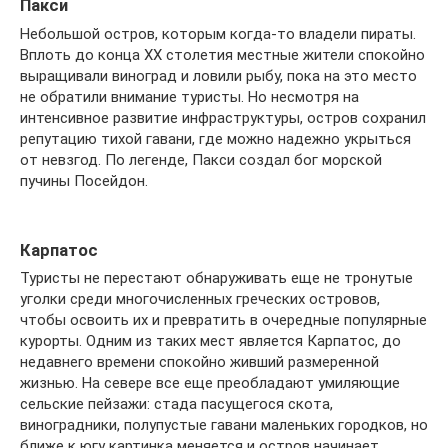
Пакси
Небольшой остров, которым когда-то владели пираты.
Вплоть до конца XX столетия местные жители спокойно
выращивали виноград и ловили рыбу, пока на это место
не обратили внимание туристы. Но несмотря на
интенсивное развитие инфраструктуры, остров сохранил
репутацию тихой гавани, где можно надежно укрыться
от невзгод. По легенде, Пакси создал бог морской
пучины Посейдон.
Карпатос
Туристы не перестают обнаруживать еще не тронутые
уголки среди многочисленных греческих островов,
чтобы освоить их и превратить в очередные популярные
курорты. Одним из таких мест является Карпатос, до
недавнего времени спокойно живший размеренной
жизнью. На севере все еще преобладают умиляющие
сельские пейзажи: стада пасущегося скота,
виноградники, полупустые гавани маленьких городков, но
ближе к югу картинка меняется и остров начинает