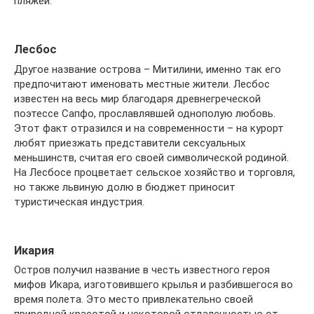
пляжей.
Лесбос
Другое название острова – Митилини, именно так его
предпочитают именовать местные жители. Лесбос
известен на весь мир благодаря древнегреческой
поэтессе Сапфо, прославлявшей однополую любовь.
Этот факт отразился и на современности – на курорт
любят приезжать представители сексуальных
меньшинств, считая его своей символической родиной.
На Лесбосе процветает сельское хозяйство и торговля,
но также львиную долю в бюджет приносит
туристическая индустрия.
Икария
Остров получил название в честь известного героя
мифов Икара, изготовившего крылья и разбившегося во
время полета. Это место привлекательно своей
природной красотой и некоторой отдаленностью от