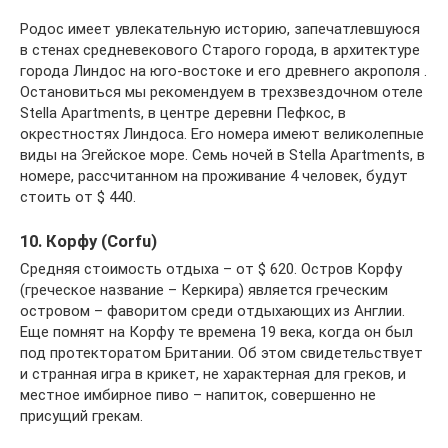
Родос имеет увлекательную историю, запечатлевшуюся
в стенах средневекового Старого города, в архитектуре
города Линдос на юго-востоке и его древнего акрополя .
Остановиться мы рекомендуем в трехзвездочном отеле
Stella Apartments, в центре деревни Пефкос, в
окрестностях Линдоса. Его номера имеют великолепные
виды на Эгейское море. Семь ночей в Stella Apartments, в
номере, рассчитанном на проживание 4 человек, будут
стоить от $ 440.
10. Корфу (Corfu)
Средняя стоимость отдыха – от $ 620. Остров Корфу
(греческое название – Керкира) является греческим
островом – фаворитом среди отдыхающих из Англии.
Еще помнят на Корфу те времена 19 века, когда он был
под протекторатом Британии. Об этом свидетельствует
и странная игра в крикет, не характерная для греков, и
местное имбирное пиво – напиток, совершенно не
присущий грекам.