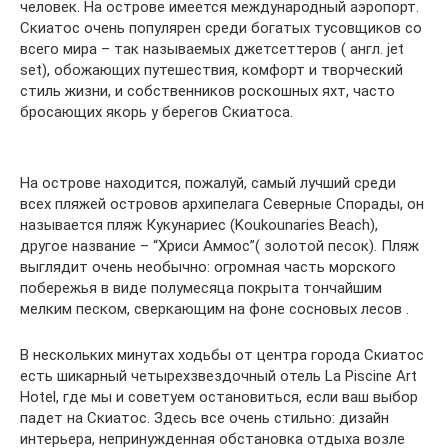
человек. На острове имеется международный аэропорт.
Скиатос очень популярен среди богатых тусовщиков со
всего мира – так называемых джетсеттеров ( англ. jet
set), обожающих путешествия, комфорт и творческий
стиль жизни, и собственников роскошных яхт, часто
бросающих якорь у берегов Скиатоса.
На острове находится, пожалуй, самый лучший среди
всех пляжей островов архипелага Северные Спорады, он
называется пляж Кукунариес (Koukounaries Beach),
другое название – “Хриси Аммос”( золотой песок). Пляж
выглядит очень необычно: огромная часть морского
побережья в виде полумесяца покрыта тончайшим
мелким песком, сверкающим на фоне сосновых лесов .
В нескольких минутах ходьбы от центра города Скиатос
есть шикарный четырехзвездочный отель La Piscine Art
Hotel, где мы и советуем остановиться, если ваш выбор
падет на Скиатос. Здесь все очень стильно: дизайн
интерьера, непринужденная обстановка отдыха возле