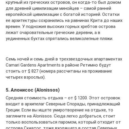
крупный из греческих островов, он когда-то был домом
для древней цивилизации минойцев – самой ранней
европейской цивилизации с богатой историей. Остатки
ее архитектуры сохранились на равнинах Крита до наших
времен. У подножия высоких горных хребтов острова
лежат очаровательные греческие деревни, а в
уединенных бухтах спрятались великолепные пляжи.
Семь ночей и семь дней в трехзвездочных апартаментах
Camari Gardens Apartments в районе Ретимно будут
стоить от $ 827 (номера рассчитаны на проживание
четырех взрослых).
5. Алонисос (Alonissos)
Средняя стоимость отдыха – от $ 1200. Этот островок
входит в архипелаг Северные Спорады, принадлежащий
Греции. Если вы ищете умиротворение на отдыхе, то
загляните на Alonissos. Сюда легко добраться, стоит
только воспользоваться паромом, который отходит от
острова Скиатос, тоже входящего в состав Северных