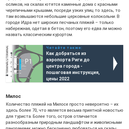
осликов, на скалах ютятся каменные дома с красными
черепичными крышами, посреди узких улиц то здесь, то
там возвышаются небольшие церковные колокольни. В
городе Идра нет широких песчаных пляжей – только
набережная, одетая в бетон, поэтому его едва ли можно
назвать классическим курортом.
Читайте также:
Как добраться из
аэропорта Риги до
центра города -
пошаговая инструкция,
цены 2022
Милос
Количество пляжей на Милосе просто невероятно – их
здесь более 70, что является весьма приятной новостью
для туриста. Более того, остров отличается
разнообразным природным ландшафтом и живописными
панорамами: можно бесконечно любоваться на скалы,