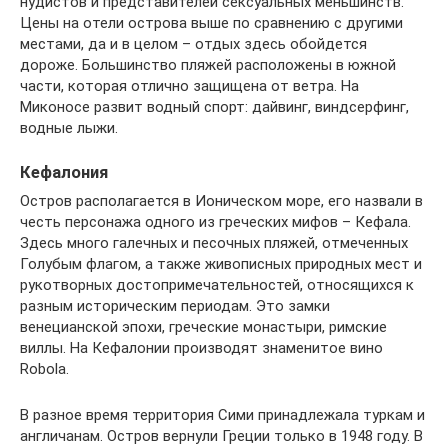
нудистов и представителей сексуальных меньшинств.
Цены на отели острова выше по сравнению с другими
местами, да и в целом – отдых здесь обойдется
дороже. Большинство пляжей расположены в южной
части, которая отлично защищена от ветра. На
Миконосе развит водный спорт: дайвинг, виндсерфинг,
водные лыжи.
Кефалония
Остров располагается в Ионическом море, его назвали в
честь персонажа одного из греческих мифов – Кефала.
Здесь много галечных и песочных пляжей, отмеченных
Голубым флагом, а также живописных природных мест и
рукотворных достопримечательностей, относящихся к
разным историческим периодам. Это замки
венецианской эпохи, греческие монастыри, римские
виллы. На Кефалонии производят знаменитое вино
Robola.
В разное время территория Сими принадлежала туркам и
англичанам. Остров вернули Греции только в 1948 году. В