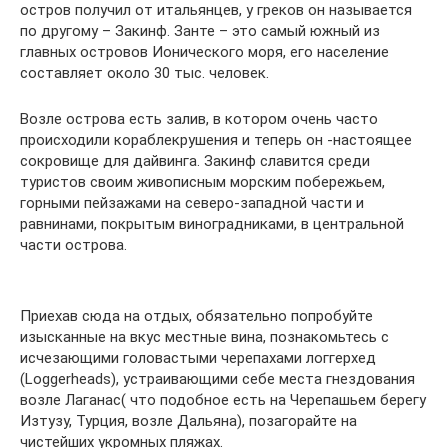
остров получил от итальянцев, у греков он называется
по другому – Закинф. Занте – это самый южный из
главных островов Ионического моря, его население
составляет около 30 тыс. человек.
Возле острова есть залив, в котором очень часто
происходили кораблекрушения и теперь он -настоящее
сокровище для дайвинга. Закинф славится среди
туристов своим живописным морским побережьем,
горными пейзажами на северо-западной части и
равнинами, покрытым виноградниками, в центральной
части острова.
Приехав сюда на отдых, обязательно попробуйте
изысканные на вкус местные вина, познакомьтесь с
исчезающими головастыми черепахами логгерхед
(Loggerheads), устраивающими себе места гнездования
возле Лаганас( что подобное есть на Черепашьем берегу
Изтузу, Турция, возле Дальяна), позагорайте на
чистейших укромных пляжах.