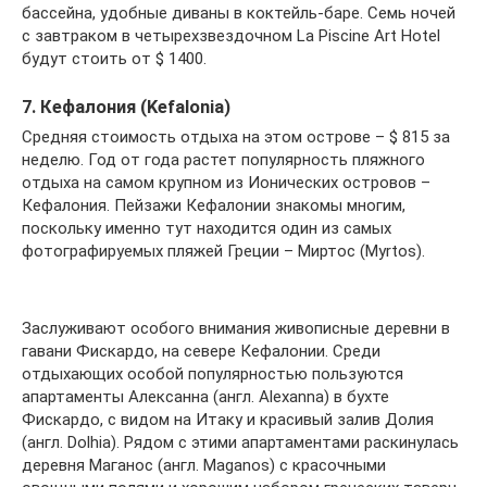
бассейна, удобные диваны в коктейль-баре. Семь ночей
с завтраком в четырехзвездочном La Piscine Art Hotel
будут стоить от $ 1400.
7. Кефалония (Kefalonia)
Средняя стоимость отдыха на этом острове – $ 815 за
неделю. Год от года растет популярность пляжного
отдыха на самом крупном из Ионических островов –
Кефалония. Пейзажи Кефалонии знакомы многим,
поскольку именно тут находится один из самых
фотографируемых пляжей Греции – Миртос (Myrtos).
Заслуживают особого внимания живописные деревни в
гавани Фискардо, на севере Кефалонии. Среди
отдыхающих особой популярностью пользуются
апартаменты Алексанна (англ. Alexanna) в бухте
Фискардо, с видом на Итаку и красивый залив Долия
(англ. Dolhia). Рядом с этими апартаментами раскинулась
деревня Маганос (англ. Maganos) с красочными