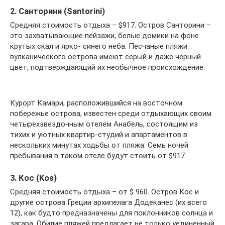
2. Санторини (Santorini)
Средняя стоимость отдыха – $917. Остров Санторини –
это захватывающие пейзажи, белые домики на фоне
крутых скал и ярко- синего неба. Песчаные пляжи
вулканического острова имеют серый и даже черный
цвет, подтверждающий их необычное происхождение.
Курорт Камари, расположившийся на восточном
побережье острова, известен среди отдыхающих своим
четырехзвездочным отелем Анабель, состоящим из
тихих и уютных квартир-студий и апартаментов в
нескольких минутах ходьбы от пляжа. Семь ночей
пребывания в таком отеле будут стоить от $917.
3. Кос (Kos)
Средняя стоимость отдыха – от $ 960. Остров Кос и
другие острова Греции архипелага Додеканес (их всего
12), как будто предназначены для поклонников солнца и
загара. Обилие пляжей предлагает не только уединенный