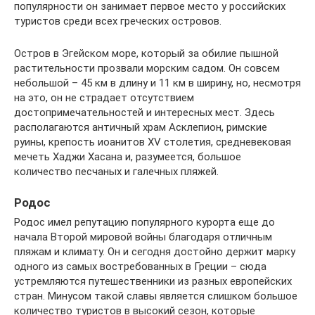
популярности он занимает первое место у российских
туристов среди всех греческих островов.
Остров в Эгейском море, который за обилие пышной
растительности прозвали морским садом. Он совсем
небольшой – 45 км в длину и 11 км в ширину, но, несмотря
на это, он не страдает отсутствием
достопримечательностей и интересных мест. Здесь
располагаются античный храм Асклепион, римские
руины, крепость иоанитов XV столетия, средневековая
мечеть Хаджи Хасана и, разумеется, большое
количество песчаных и галечных пляжей.
Родос
Родос имел репутацию популярного курорта еще до
начала Второй мировой войны благодаря отличным
пляжам и климату. Он и сегодня достойно держит марку
одного из самых востребованных в Греции – сюда
устремляются путешественники из разных европейских
стран. Минусом такой славы является слишком большое
количество туристов в высокий сезон, которые