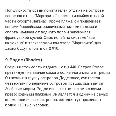
Популярность среди почитателей отдыха на острове
завоевал отель “Маргарита”, разместившийся в тихой
части курорта Лаганас. Кроме пляжа, он привлекает
своими бассейнами, различными видами отдыха и
спорта, начиная от водного поло и заканчивая
французской кухней. Семь ночей по системе “все
включено” в трехзвездочном отеле “Маргарита” для
двоих будут стоить от $ 910.
9. Родос (Rhodes)
Средняя стоимость отдыха – от $ 440. Остров Родос
претендует на звание самого солнечного места в Греции.
Он входит в группу островов Додеканес, считается
четвертым по величине островом Греции, омывается
Эгейским морем. Родос известен не толюAо своими
превосходными пляжами. Он является и одним из самых
космополитичных островов, сегодня тут проживает
более 115 тыс. человек.