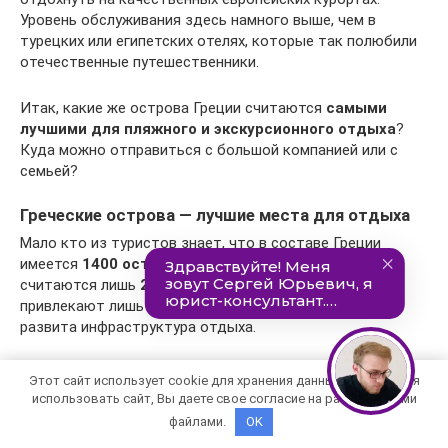
Уровень обслуживания здесь намного выше, чем в
турецких или египетских отелях, которые так полюбили
отечественные путешественники.
Итак, какие же острова Греции считаются
самыми
лучшими для пляжного и экскурсионного отдыха
?
Куда можно отправиться с большой компанией или с
семьей?
Греческие острова — лучшие места для отдыха
Мало кто из туристов знает, что в составе Греции
имеется
1400 островов
! Однако населенными из них
считаются лишь
228 островов
. Конечно, туристов
привлекают лишь те населенные пункты, где хорошая
развита инфраструктура отдыха.
Вот описания одних из
самых популярных для отдыха
Этот сайт использует cookie для хранения данных. Продолжая
островов Греции
.
использовать сайт, Вы даете свое согласие на работу с этими
файлами.
OK
Остров Корфу