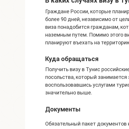
В каких случаях визу в 
Граждане России, которые плани
более 90 дней, независимо от це
виза понадобится гражданам, ко
наземным путем. Помимо этого в
планируют въехать на территорию
Куда обращаться
Получить визу в Тунис российски
посольства, который занимается 
воспользовавшись услугами турис
значительно выше.
Документы
Обязательный пакет документов н