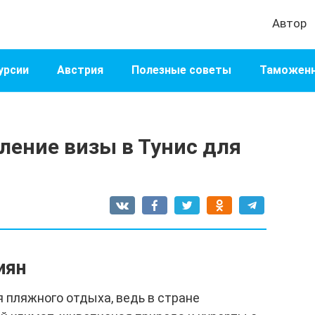
Автор
урсии
Австрия
Полезные советы
Таможенн
ление визы в Тунис для
иян
я пляжного отдыха, ведь в стране