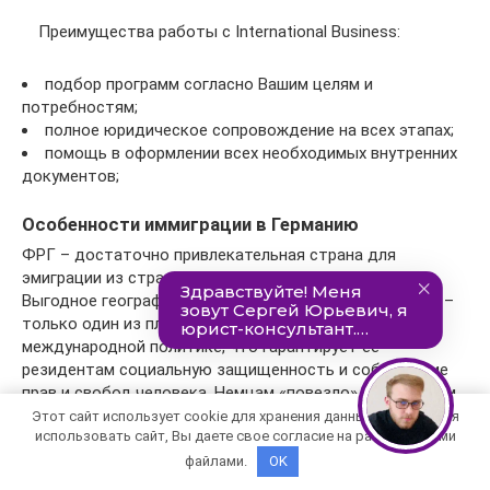
Преимущества работы с International Business:
подбор программ согласно Вашим целям и
потребностям;
полное юридическое сопровождение на всех этапах;
помощь в оформлении всех необходимых внутренних
документов;
Особенности иммиграции в Германию
ФРГ – достаточно привлекательная страна для
эмиграции из стран постсоветского пространства.
Выгодное географическое положение – центр Европы –
только один из плюсов. Страна имеет большой вес в
международной политике, что гарантирует ее
резидентам социальную защищенность и соблюдение
прав и свобод человека. Немцам «повезло» и с высоким
уровнем жизни, и с развитой инфраструктурой, и с
Этот сайт использует cookie для хранения данных. Продолжая
использовать сайт, Вы даете свое согласие на работу с этими
качественной медициной, в государстве отсутствует
коррупция. Широкий ассортимент экологически чистых
файлами.
OK
продуктов питания и надежность промышленных