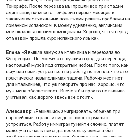
Тенерифе. После переезда мы прошли все три стадии
адаптации, начиная от эйфории первых месяцев и
заканчивая отчаянными попытками решить проблемы на
ломанном испанском. К моему удивлению, английский
мне оказался плохим помощником. Хорошо, что я перед
отъездом прошла курс испанского языка».
Елена
: «Я вышла замуж за итальянца и переехала во
Флоренцию. По-моему, это лучший город для переезда,
настоящий музей под открытым небом. После того, как
выучила язык, устроиться на работу, но поняла, что это
практически невыполнимая задача. Рабочих мест нет
для итальянцев, что уж говорить про нас. Хорошо, что
муж меня обеспечивает. Иначе я бы просто не выжила,
учитывая, как дорого здесь все стоит».
Александр
: «Решившись эмигрировать, объехал три
европейские страны и нигде не смог нормально
устроиться. Работу иммигранту найти сложно, платят
мало, учить язык некогда, поскольку семья и быт
требуют времени и внимания. Хорошо, что, уезжая, не