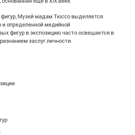
 основанная еще в XIX веке.
 фигур, Музей мадам Тюссо выделяется
в и определенной медийной
вых фигур в экспозицию часто освещается в
ризнанием заслуг личности.
зиции
гур
е