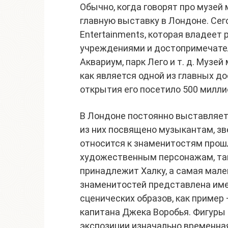
Обычно, когда говорят про музей
главную выставку в Лондоне. Сег
Entertainments, которая владеет
учреждениями и достопримечател
Аквариум, парк Лего и т. д. Музе
как является одной из главных д
открытия его посетило 500 милли
В Лондоне постоянно выставляет
из них посвящено музыкантам, зв
относится к знаменитостям прош
художественным персонажам, так
принадлежит Халку, а самая мале
знаменитостей представлена име
сценических образов, как пример
капитана Джека Воробья. Фигуры 
экспозиции изначально временная