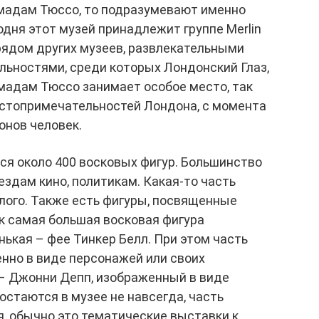
 мадам Тюссо, то подразумевают именно
одня этот музей принадлежит группе Merlin
 рядом других музеев, развлекательными
ьностями, среди которых Лондонский Глаз,
й мадам Тюссо занимает особое место, так
остопримечательностей Лондона, с момента
онов человек.
ся около 400 восковых фигур. Большинство
ездам кино, политикам. Какая-то часть
лого. Также есть фигуры, посвященные
 самая большая восковая фигура
нькая – фее Тинкер Белл. При этом часть
нно в виде персонажей или своих
 – Джонни Депп, изображенный в виде
остаются в музее не навсегда, часть
, обычно это тематические выставки к