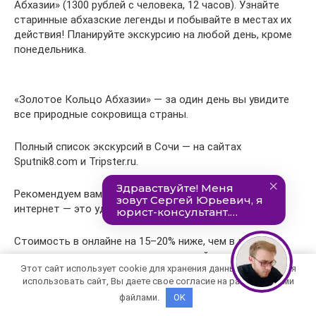
Абхазии» (1300 рублей с человека, 12 часов). Узнайте
старинные абхазские легенды и побывайте в местах их
действия! Планируйте экскурсию на любой день, кроме
понедельника.
«Золотое Кольцо Абхазии» — за один день вы увидите
все природные сокровища страны.
Полный список экскурсий в Сочи — на сайтах
Sputnik8.com и Tripster.ru.
Рекомендуем вам бронировать экскурсии через
интернет — это удобно и выгодно.
Стоимость в онлайне на 15–20% ниже, чем в любом
турагентстве или у распространителей, а выбор
Этот сайт использует cookie для хранения данных. Продолжая
программ значительно больше. Вы сможете изучить
использовать сайт, Вы даете свое согласие на работу с этими
описание экскурсии, почитать отзывы туристов о ней,
файлами.
OK
посмотреть фотографии и отправиться туда, где вам
будет действительно интересно.