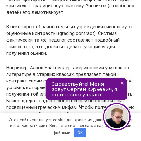
критикуют традиционную систему. Учеников (а особенно
детей) это демотивирует.
В некоторых образовательных учреждениях используют
оценочные контракты (grading contract). Система
фактически та же: педагог составляет подробный
список того, что должны сделать учащиеся для
получения оценки.
Например, Аарон Блэквелдер, американский учитель по
литературе в старших классах, предлагает такой
контракт своим студентам. В нём обычно указываются
условия, которые должны быть выполнены для
получения той или иной оценки. Допустим, все студенты
Блэквелдера создают собственный небольшой сайт,
посвящённый греческим мифам. Чтобы получить высшую
оценку, им необходимо опубликовать материалы по
Этот сайт использует cookie для хранения данных. Продолжая
шести темам, а чтобы получить тройку — по четырём.
использовать сайт, Вы даете свое согласие на работу с этими
При этом в «контракте» объясняется, как часто можно
файлами.
OK
пропускать занятия, когда необходимо сдавать задания
и так далее. Проще говоря, преподаватель просто