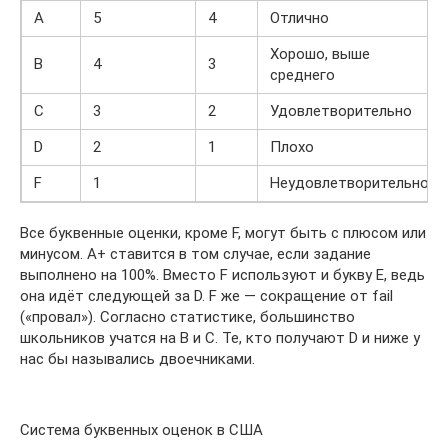
A
5
4
Отлично
Хорошо, выше
B
4
3
среднего
C
3
2
Удовлетворительно
D
2
1
Плохо
F
1
Неудовлетворительно
Все буквенные оценки, кроме F, могут быть с плюсом или
минусом. A+ ставится в том случае, если задание
выполнено на 100%. Вместо F используют и букву E, ведь
она идёт следующей за D. F же — сокращение от fail
(«провал»). Согласно статистике, большинство
школьников учатся на В и C. Те, кто получают D и ниже у
нас бы назывались двоечниками.
Система буквенных оценок в США