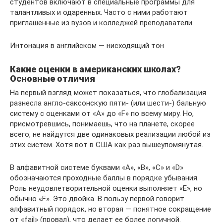
студентов включают в специальные программы для
талантливых и одаренных. Часто с ними работают
приглашенные из вузов и колледжей преподаватели.
Интонация в английском — нисходящий тон
Какие оценки в американских школах?
Основные отличия
На первый взгляд может показаться, что глобализация
разнесла англо-саксонскую пяти- (или шести-) бальную
систему с оценками от «A» до «F» по всему миру. Но,
присмотревшись, понимаешь, что на планете, скорее
всего, не найдутся две одинаковых реализации любой из
этих систем. Хотя вот в США как раз вышеупомянутая.
В алфавитной системе буквами «A», «B», «C» и «D»
обозначаются проходные баллы в порядке убывания.
Роль неудовлетворительной оценки выполняет «E», но
обычно «F». Это двойка. В пользу первой говорит
алфавитный порядок, но вторая — понятное сокращение
от «fail» (провал), что делает ее более логичной.