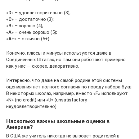
«
D
» – удовлетворительно (3);
«
С
» – достаточно (3);
«
B
» – хорошо (4);
«
A
» – очень хорошо (5);
«
A+
» – отлично (5+).
Конечно, плюсы и минусы используются даже в
Соединённых Штатах, но там они работают примерно
как у нас — скорее, декоративно.
Интересно, что даже на самой родине этой системы
оценивания нет полного согласия по поводу набора букв.
В некоторых школах, например, вместо «F» используют
«N» (no credit) или «U» (unsatisfactory,
неудовлетворительно).
Насколько важны школьные оценки в
Америке?
В США же учитель никогда не вызовет родителей в