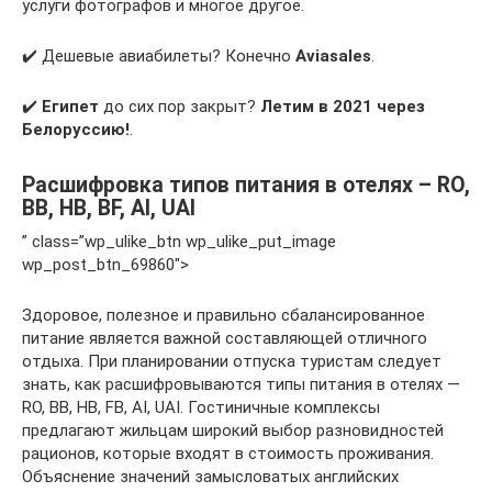
услуги фотографов и многое другое.
✔️ Дешевые авиабилеты? Конечно
Aviasales
.
✔️
Египет
до сих пор закрыт?
Летим в 2021 через
Белоруссию!
.
Расшифровка типов питания в отелях – RO,
BB, HB, BF, AI, UAI
” class=”wp_ulike_btn wp_ulike_put_image
wp_post_btn_69860″>
Здоровое, полезное и правильно сбалансированное
питание является важной составляющей отличного
отдыха. При планировании отпуска туристам следует
знать, как расшифровываются типы питания в отелях —
RO, BB, HB, FB, AI, UAI. Гостиничные комплексы
предлагают жильцам широкий выбор разновидностей
рационов, которые входят в стоимость проживания.
Объяснение значений замысловатых английских