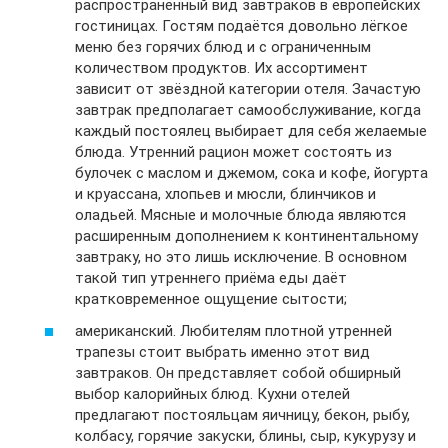
распространённый вид завтраков в европейских
гостиницах. Гостям подаётся довольно лёгкое
меню без горячих блюд и с ограниченным
количеством продуктов. Их ассортимент
зависит от звёздной категории отеля. Зачастую
завтрак предполагает самообслуживание, когда
каждый постоялец выбирает для себя желаемые
блюда. Утренний рацион может состоять из
булочек с маслом и джемом, сока и кофе, йогурта
и круассана, хлопьев и мюсли, блинчиков и
оладьей. Мясные и молочные блюда являются
расширенным дополнением к континентальному
завтраку, но это лишь исключение. В основном
такой тип утреннего приёма еды даёт
кратковременное ощущение сытости;
американский. Любителям плотной утренней
трапезы стоит выбрать именно этот вид
завтраков. Он представляет собой обширный
выбор калорийных блюд. Кухни отелей
предлагают постояльцам яичницу, бекон, рыбу,
колбасу, горячие закуски, блины, сыр, кукурузу и