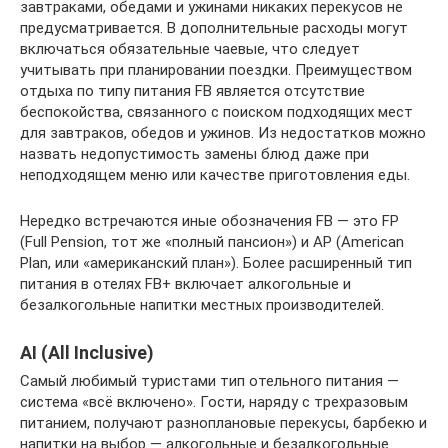
завтраками, обедами и ужинами никаких перекусов не
предусматривается. В дополнительные расходы могут
включаться обязательные чаевые, что следует
учитывать при планировании поездки. Преимуществом
отдыха по типу питания FB является отсутствие
беспокойства, связанного с поиском подходящих мест
для завтраков, обедов и ужинов. Из недостатков можно
назвать недопустимость замены блюд даже при
неподходящем меню или качестве приготовления еды.
Нередко встречаются иные обозначения FB — это FP
(Full Pension, тот же «полный пансион») и AP (American
Plan, или «американский план»). Более расширенный тип
питания в отелях FB+ включает алкогольные и
безалкогольные напитки местных производителей.
AI (All Inclusive)
Самый любимый туристами тип отельного питания —
система «всё включено». Гости, наряду с трехразовым
питанием, получают разноплановые перекусы, барбекю и
напитки на выбор — алкогольные и безалкогольные.