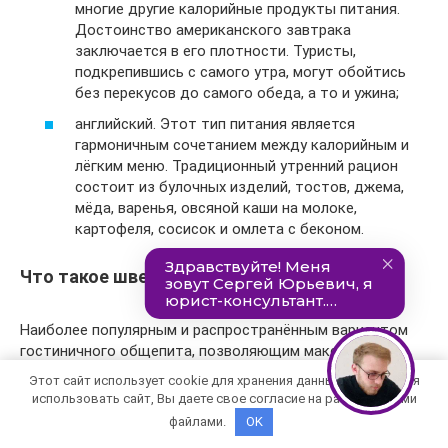
многие другие калорийные продукты питания.
Достоинство американского завтрака
заключается в его плотности. Туристы,
подкрепившись с самого утра, могут обойтись
без перекусов до самого обеда, а то и ужина;
английский. Этот тип питания является
гармоничным сочетанием между калорийным и
лёгким меню. Традиционный утренний рацион
состоит из булочных изделий, тостов, джема,
мёда, варенья, овсяной каши на молоке,
картофеля, сосисок и омлета с беконом.
Что такое шведский стол
Наиболее популярным и распространённым вариантом
гостиничного общепита, позволяющим максимально
быстро, качественно и аппетитно накормить большое
Этот сайт использует cookie для хранения данных. Продолжая
количество жильцов отеля одновременно, является
использовать сайт, Вы даете свое согласие на работу с этими
шведский стол. Такой способ обслуживания
файлами.
OK
применяется в многочисленных туристических