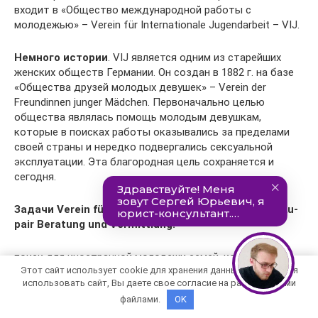
входит в «Общество международной работы с
молодежью» – Verein für Internationale Jugendarbeit – VIJ.
Немного истории
. VIJ является одним из старейших
женских обществ Германии. Он создан в 1882 г. на базе
«Общества друзей молодых девушек» – Verein der
Freundinnen junger Mädchen. Первоначально целью
общества являлась помощь молодым девушкам,
которые в поисках работы оказывались за пределами
своей страны и нередко подвергались сексуальной
эксплуатации. Эта благородная цель сохраняется и
сегодня.
Задачи Verein für internationale Jugendarbeit e.V. Au-
pair Beratung und Vermittlung:
поиск для иностранной молодежи семей, которым
Этот сайт использует cookie для хранения данных. Продолжая
необходимы иностранные гувернёры для работы Au-pair;
использовать сайт, Вы даете свое согласие на работу с этими
файлами.
OK
помощь и поддержка молодых людей в период их