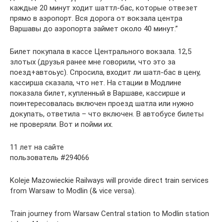
каждые 20 минут ходит шаттл-бас, которые отвезет
прямо в аэропорт. Вся дорога от вокзала центра
Варшавы до аэропорта займет около 40 минут.”
Билет покупала в кассе Центрального вокзала. 12,5
злотых (друзья ранее мне говорили, что это за
поезд+автоьус). Спросила, входит ли шатл-бас в цену,
кассирша сказала, что нет. На стации в Модлине
показала билет, купленный в Варшаве, кассирше и
поинтересовалась включен проезд шатла или нужно
докупать, ответила – что включен. В автобусе билеты
не проверяли. Вот и пойми их.
11 лет на сайте
пользователь #294066
Koleje Mazowieckie Railways will provide direct train services
from Warsaw to Modlin (& vice versa).
Train journey from Warsaw Central station to Modlin station