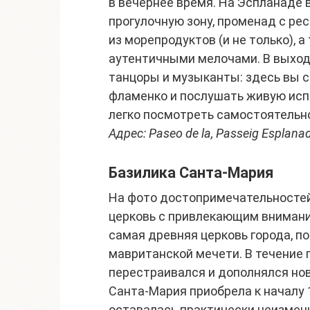
в вечернее время. На Эспланаде
прогулочную зону, променад с ре
из морепродуктов (и не только), 
аутентичными мелочами. В выход
танцоры и музыканты: здесь вы 
фламенко и послушать живую исп
легко посмотреть самостоятельно
Адрес: Paseo de la, Passeig Esplana
Базилика Санта-Мария
На фото достопримечательностей
церковь с привлекающим внимани
самая древняя церковь города, по
мавританской мечети. В течение 
перестраивался и дополнялся но
Санта-Мария приобрела к началу 1
оставалась практически неизмен