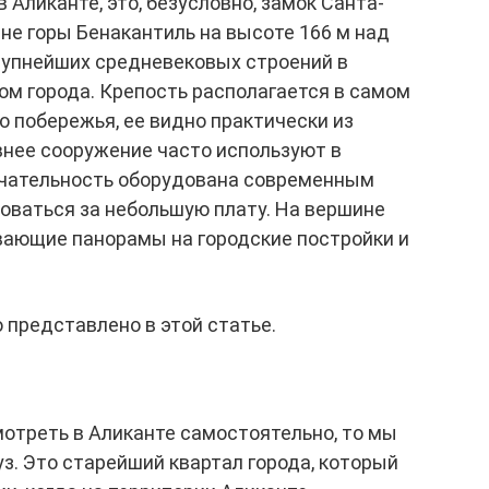
 Аликанте, это, безусловно, замок Санта-
не горы Бенакантиль на высоте 166 м над
рупнейших средневековых строений в
ом города. Крепость располагается в самом
о побережья, ее видно практически из
евнее сооружение часто используют в
ечательность оборудована современным
оваться за небольшую плату. На вершине
ающие панорамы на городские постройки и
 представлено в этой статье.
смотреть в Аликанте самостоятельно, то мы
з. Это старейший квартал города, который