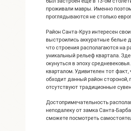
был застроен еще в 13-ом столет
проживали мавры. Именно поэтом
проглядываются не столько евро
Район Санта-Круз интересен сво
выстроились аккуратные белые д
что строения располагаются на 
уникальный рельеф квартала. Зде
окунуться в эпоху средневековья
кварталом. Удивителен тот факт,
обходит данный район стороной,
отсутствуют традиционные сувен
Достопримечательность располаг
неподалеку от замка Санта-Барбар
сможете посмотреть самостоятел