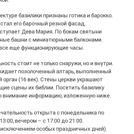
ктуре базилики признаны готика и барокко.
тал его барочный резной фасад,
ыступает Дева Мария. По бокам святыни
ные башни с миниатюрными балконами.
 все еще функционирующие часы.
ость стоит не только снаружи, но и внутри.
ожидает позолоченный алтарь, выполненный
й орган (16 век). Стены церкви украшают
ие сцены их библии. Посетить базилику
во внимание информацию, изложенную ниже.
чательность открыта с понедельника по
13:00, вечером – с 17:00 до 21:00.
а исключением особых праздничных дней).