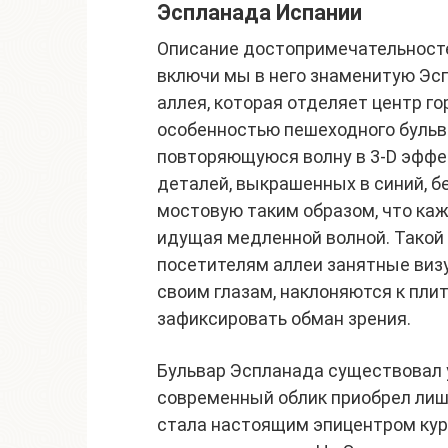
Эспланада Испании
Описание достопримечательносте
включи мы в него знаменитую Эсп
аллея, которая отделяет центр г
особенностью пешеходного бульв
повторяющуюся волну в 3-D эффе
деталей, выкрашенных в синий, 
мостовую таким образом, что каж
идущая медленной волной. Такой 
посетителям аллеи занятные виз
своим глазам, наклоняются к пли
зафиксировать обман зрения.
Бульвар Эспланада существовал уж
современный облик приобрел лишь
стала настоящим эпицентром кур