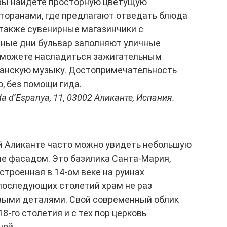
 вы найдете просторную цветущую
сторанами, где предлагают отведать блюда
а также сувенирные магазинчики с
ные дни бульвар заполняют уличные
сможете насладиться зажигательным
анскую музыку. Достопримечательность
, без помощи гида.
da d’Espanya, 11, 03002 Аликанте, Испания.
 Аликанте часто можно увидеть небольшую
е фасадом. Это базилика Санта-Мария,
строенная в 14-ом веке на руинах
последующих столетий храм не раз
выми деталями. Свой современный облик
8-го столетия и с тех пор церковь
ной.