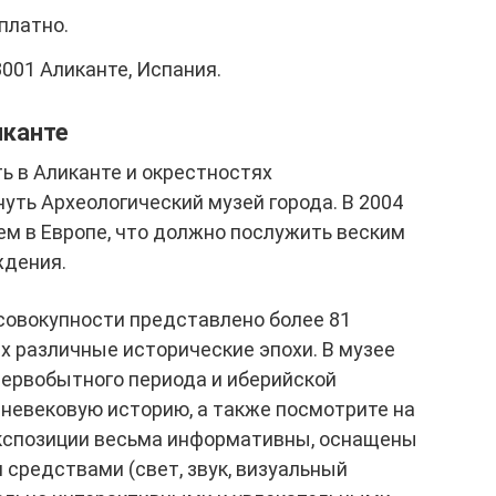
платно.
 03001 Аликанте, Испания.
иканте
ть в Аликанте и окрестностях
нуть Археологический музей города. В 2004
ем в Европе, что должно послужить веским
ждения.
в совокупности представлено более 81
 различные исторические эпохи. В музее
первобытного периода и иберийской
дневековую историю, а также посмотрите на
кспозиции весьма информативны, оснащены
средствами (свет, звук, визуальный