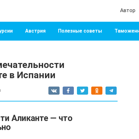
Автор
урсии
Австрия
Полезные советы
Таможенн
мечательности
те в Испании
я
ти Аликанте — что
ьно