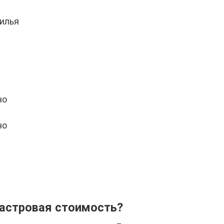
жилья
но
но
дастровая стоимость?