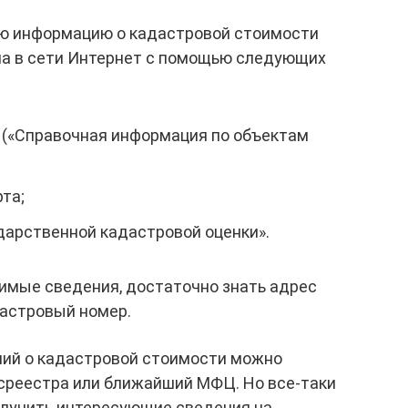
ю информацию о кадастровой стоимости
ма в сети Интернет с помощью следующих
 («‎Справочная информация по объектам
та;
дарственной кадастровой оценки».
димые сведения, достаточно знать адрес
дастровый номер.
ений о кадастровой стоимости можно
осреестра или ближайший МФЦ. Но все-таки
олучить интересующие сведения на